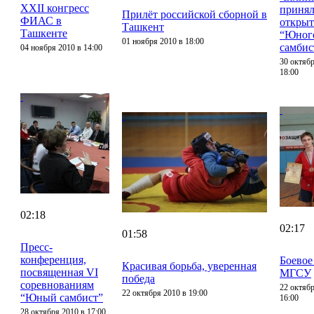
XXII конгресс
принял
Прилёт российской сборной в
ФИАС в
откры
Ташкент
Ташкенте
“Юног
01 ноября 2010 в 18:00
самбис
04 ноября 2010 в 14:00
30 октябр
18:00
02:18
02:17
01:58
Пресс-
конференция,
Боевое
Красивая борьба, уверенная
посвященная VI
МГСУ
победа
соревнованиям
22 октябр
22 октября 2010 в 19:00
“Юный самбист”
16:00
28 октября 2010 в 17:00