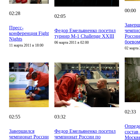
00:00
02:28
02:05
Заверш
Пресс-
Федор Емельяненко посетил
чемпи
конференция Fight
турнир M-1 Challenge XXIII
России
Nights
боевом
06 марта 2011 в 02:00
11 марта 2011 в 18:00
02 марта 
02:33
02:55
03:32
Опред
Завершился
Федор Емельяненко посетил
состав
чемпионат России
чемпионат России по
Москв