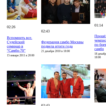
01:14
02:26
02:43
Прошё
Вспомнить все.
чемпи
Судейский
Федерация самбо Москвы
по бое
семинар в
подвела итоги года
самбо
“Самбо-70”
21 декабря 2010 в 18:00
18 декабр
15 января 2011 в 20:00
18:00
02:43