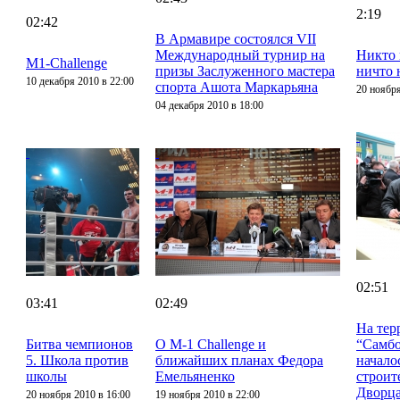
2:19
02:42
В Армавире состоялся VII
Международный турнир на
Никто 
M1-Challenge
призы Заслуженного мастера
ничто 
10 декабря 2010 в 22:00
спорта Ашота Маркарьяна
20 ноября
04 декабря 2010 в 18:00
02:51
03:41
02:49
На тер
Битва чемпионов
О M-1 Challenge и
“Самбо
5. Школа против
ближайших планах Федора
начало
школы
Емельяненко
строит
Дворца
20 ноября 2010 в 16:00
19 ноября 2010 в 22:00