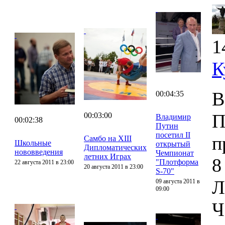
1
К
В
00:04:35
П
00:03:00
Владимир
00:02:38
Путин
посетил II
п
Самбо на XIII
Школьные
открытый
Дипломатических
нововведения
Чемпионат
летних Играх
8
"Плотформа
22 августа 2011 в 23:00
20 августа 2011 в 23:00
S-70"
Л
09 августа 2011 в
09:00
Ч