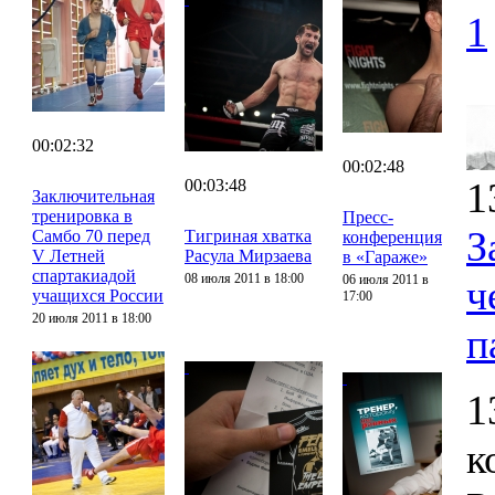
1
00:02:32
00:02:48
1
00:03:48
Заключительная
тренировка в
Пресс-
З
Самбо 70 перед
Тигриная хватка
конференция
V Летней
Расула Мирзаева
в «Гараже»
спартакиадой
08 июля 2011 в 18:00
06 июля 2011 в
ч
учащихся России
17:00
20 июля 2011 в 18:00
п
1
к