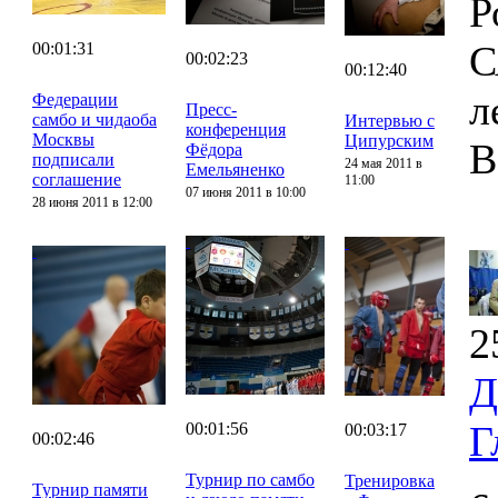
Р
С
00:01:31
00:02:23
00:12:40
л
Федерации
Пресс-
самбо и чидаоба
Интервью с
конференция
Москвы
Ципурским
В
Фёдора
подписали
24 мая 2011 в
Емельяненко
соглашение
11:00
07 июня 2011 в 10:00
28 июня 2011 в 12:00
2
Д
Г
00:01:56
00:03:17
00:02:46
Турнир по самбо
Тренировка
Турнир памяти