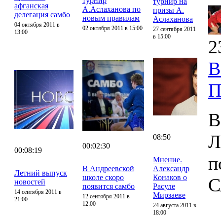
турнир
турнир на
афганская
А.Аслаханова по
призы А.
делегация самбо
новым правилам
Аслаханова
04 октября 2011 в
02 октября 2011 в 15:00
27 сентября 2011
13:00
в 15:00
2
В
П
В
Л
08:50
00:02:30
00:08:19
п
Мнение.
В Андреевской
Александр
Летний выпуск
школе скоро
Конаков о
С
новостей
появится самбо
Расуле
14 сентября 2011 в
Мирзаеве
12 сентября 2011 в
21:00
12:00
24 августа 2011 в
18:00