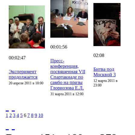
00:01:56
02:08
00:02:47
Пресс-
конференция,
Битва под
Эксперимент
посвященная VII
Москвой 3
продолжается
Спартакиаде по
12 марта 2011 в
самбо на призы
20 апреля 2011 в 18:00
23:00
Глориозова Е.Л.
31 марта 2011 в 12:00
1
2
3
4
5
6
7
8
9
10