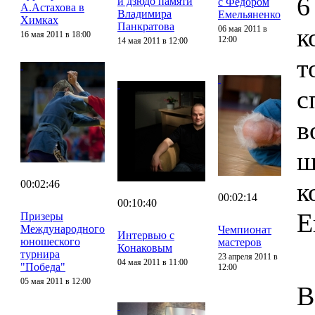
6
и дзюдо памяти
с Федором
А.Астахова в
Владимира
Емельяненко
Химках
Панкратова
к
06 мая 2011 в
16 мая 2011 в 18:00
12:00
14 мая 2011 в 12:00
т
с
в
ш
к
00:02:46
00:02:14
00:10:40
Е
Призеры
Международного
Чемпионат
Интервью с
юношеского
мастеров
Конаковым
турнира
23 апреля 2011 в
04 мая 2011 в 11:00
"Победа"
12:00
05 мая 2011 в 12:00
В