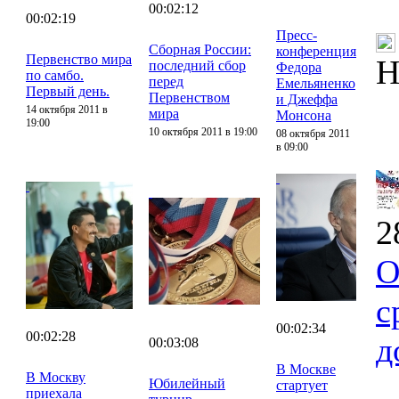
00:02:12
00:02:19
Пресс-
Сборная России:
конференция
Первенство мира
Н
последний сбор
Федора
по самбо.
перед
Емельяненко
Первый день.
Первенством
и Джеффа
14 октября 2011 в
мира
Монсона
19:00
10 октября 2011 в 19:00
08 октября 2011
в 09:00
2
О
с
00:02:34
00:02:28
д
00:03:08
В Москве
В Москву
Юбилейный
стартует
приехала