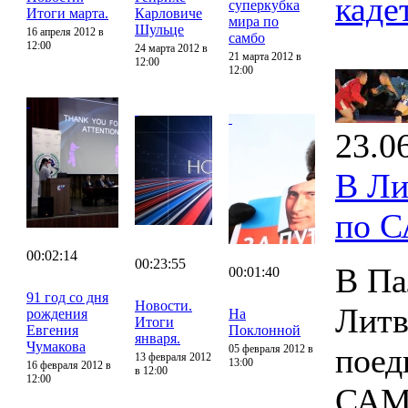
каде
суперкубка
Итоги марта.
Карловиче
мира по
Шульце
16 апреля 2012 в
самбо
12:00
24 марта 2012 в
21 марта 2012 в
12:00
12:00
23.0
В Ли
по 
00:02:14
00:23:55
В Па
00:01:40
91 год со дня
Новости.
Литв
рождения
На
Итоги
Евгения
Поклонной
января.
Чумакова
поед
05 февраля 2012 в
13 февраля 2012
13:00
16 февраля 2012 в
в 12:00
12:00
САМ