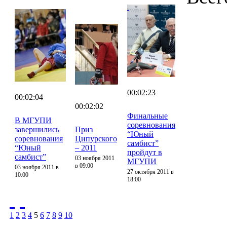
00:02:23
00:02:04
00:02:02
Финальные
В МГУПИ
соревнования
завершились
Приз
“Юный
соревнования
Ципурского
самбист”
“Юный
– 2011
пройдут в
самбист”
03 ноября 2011
МГУПИ
в 09:00
03 ноября 2011 в
27 октября 2011 в
10:00
18:00
1
2
3
4
5
6
7
8
9
10