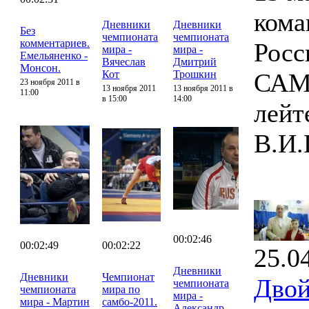
кома
Дневники
Дневники
Без
чемпионата
чемпионата
комментариев.
Росс
мира -
мира -
Емельяненко -
Вячеслав
Дмитрий
Монсон.
Кот
Трошкин
САМБ
23 ноября 2011 в
13 ноября 2011
13 ноября 2011 в
11:00
в 15:00
14:00
лейт
В.И.
00:02:46
00:02:49
00:02:22
25.0
Дневники
Дневники
Чемпионат
Двой
чемпионата
чемпионата
мира по
мира -
мира - Мартин
самбо-2011.
Александр