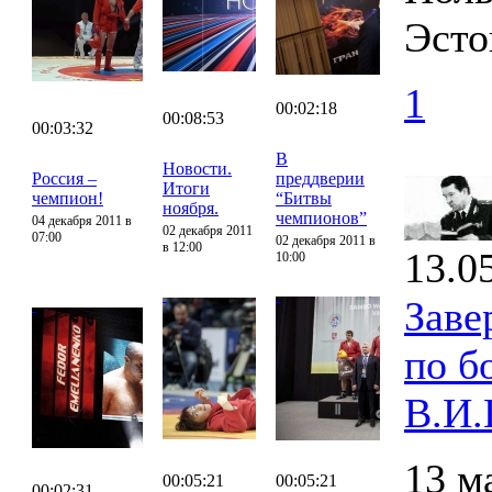
Эсто
1
00:02:18
00:08:53
00:03:32
В
Новости.
Россия –
преддверии
Итоги
чемпион!
“Битвы
ноября.
чемпионов”
04 декабря 2011 в
02 декабря 2011
07:00
02 декабря 2011 в
в 12:00
13.0
10:00
Заве
по б
В.И.
13 м
00:05:21
00:05:21
00:02:31