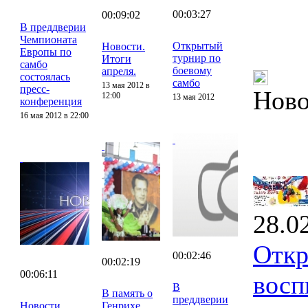
00:03:27
00:09:02
В преддверии
Чемпионата
Открытый
Новости.
Европы по
турнир по
Итоги
самбо
боевому
апреля.
состоялась
самбо
13 мая 2012 в
пресс-
Ново
12:00
13 мая 2012
конференция
16 мая 2012 в 22:00
28.0
Откр
00:02:46
00:02:19
00:06:11
восп
В
В память о
преддверии
Новости.
Генрихе