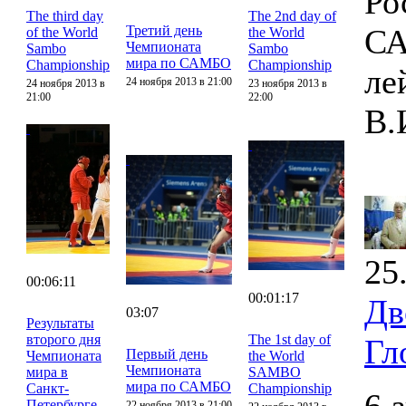
Ро
The third day
The 2nd day of
Третий день
СА
of the World
the World
Чемпионата
Sambo
Sambo
мира по САМБО
Championship
Championship
ле
24 ноября 2013 в 21:00
24 ноября 2013 в
23 ноября 2013 в
21:00
22:00
В.
25
00:06:11
00:01:17
Дв
03:07
Результаты
второго дня
The 1st day of
Гл
Первый день
Чемпионата
the World
Чемпионата
мира в
SAMBO
мира по САМБО
Санкт-
Championship
Петербурге
22 ноября 2013 в 21:00