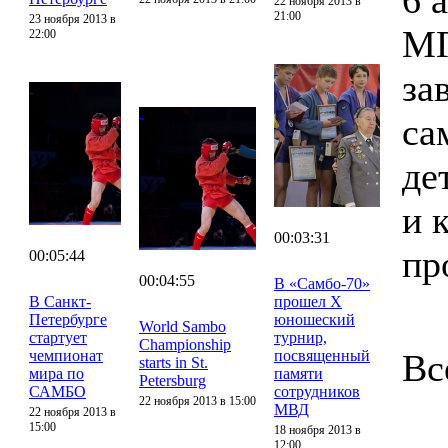
6 
22 ноября 2013 в
21:00
23 ноября 2013 в
МГ
22:00
за
са
де
и 
00:03:31
пр
00:05:44
00:04:55
В «Самбо-70»
В Санкт-
прошел X
Петербурге
юношеский
World Sambo
стартует
турнир,
Championship
чемпионат
посвященный
Вс
starts in St.
мира по
памяти
Petersburg
САМБО
сотрудников
22 ноября 2013 в 15:00
МВД
22 ноября 2013 в
15:00
18 ноября 2013 в
12:00