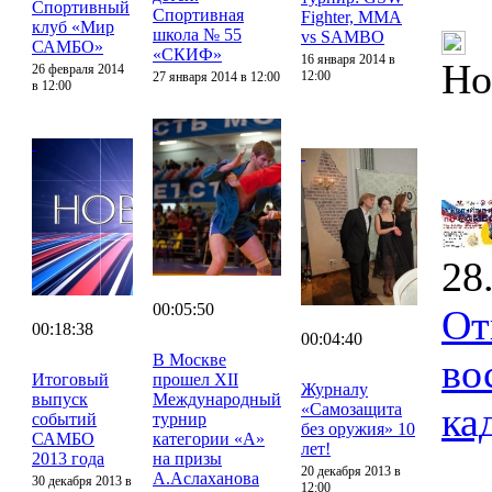
Спортивный
Спортивная
Fighter, MMA
клуб «Мир
школа № 55
vs SAMBO
САМБО»
«СКИФ»
16 января 2014 в
Но
26 февраля 2014
12:00
27 января 2014 в 12:00
в 12:00
28
00:05:50
От
00:18:38
00:04:40
В Москве
во
Итоговый
прошел XII
Журналу
выпуск
Международный
ка
«Самозащита
событий
турнир
без оружия» 10
САМБО
категории «А»
лет!
2013 года
на призы
20 декабря 2013 в
А.Аслаханова
30 декабря 2013 в
12:00