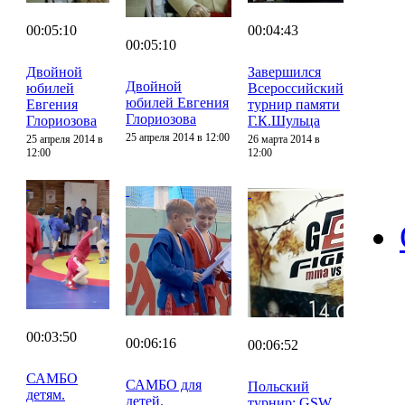
00:05:10
00:04:43
00:05:10
Двойной
Завершился
Двойной
юбилей
Всероссийский
юбилей Евгения
Евгения
турнир памяти
Глориозова
Глориозова
Г.К.Шульца
25 апреля 2014 в 12:00
25 апреля 2014 в
26 марта 2014 в
12:00
12:00
00:03:50
00:06:16
00:06:52
САМБО
САМБО для
Польский
детям.
детей.
турнир: GSW