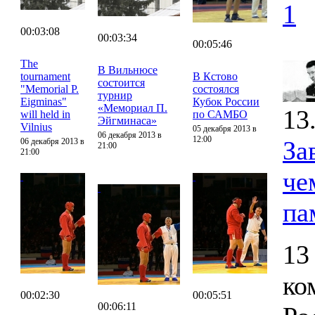
1
00:03:08
00:03:34
00:05:46
The
В Вильнюсе
tournament
В Кстово
состоится
"Memorial P.
состоялся
турнир
Eigminas"
Кубок России
«Мемориал П.
13
will held in
по САМБО
Эйгминаса»
Vilnius
05 декабря 2013 в
06 декабря 2013 в
12:00
За
06 декабря 2013 в
21:00
21:00
че
па
13
ко
00:02:30
00:05:51
00:06:11