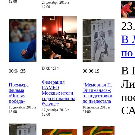
12:00
27 декабря 2013 в
12:00
23
В 
по
В 
00:04:34
00:04:35
00:06:19
Ли
Федерация
Премьера
“Мемориал П.
САМБО
фильма
Эйгиманаса»:
Москвы: итоги
по
«Чистая
от подготовки
года и планы на
победа»
до пьедестала
будущее
С
13 декабря 2013 в
10 декабря 2013 в
12 декабря 2013 в
18:00
21:00
12:00