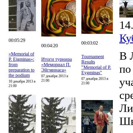
14
Ку
00:05:29
00:03:02
00:04:20
В 
«Memorial of
Tournament
P. Eigminas»:
Итоги турнира
Results
from
«Мемориал П.
по
"Memorial of P.
preparation to
Эйгминаса»
Eygminas"
the podium
07 декабря 2013 в
уч
07 декабря 2013 в
21:00
10 декабря 2013 в
21:00
21:00
ср
Ли
Шв