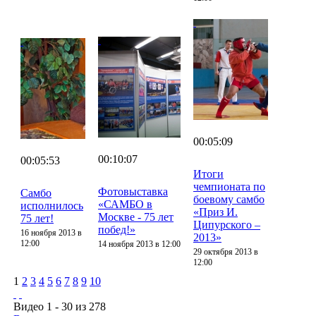
00:05:09
00:10:07
00:05:53
Итоги
чемпионата по
Фотовыставка
Самбо
боевому самбо
«САМБО в
исполнилось
«Приз И.
Москве - 75 лет
75 лет!
Ципурского –
побед!»
16 ноября 2013 в
2013»
12:00
14 ноября 2013 в 12:00
29 октября 2013 в
12:00
1
2
3
4
5
6
7
8
9
10
Видео 1 - 30 из 278