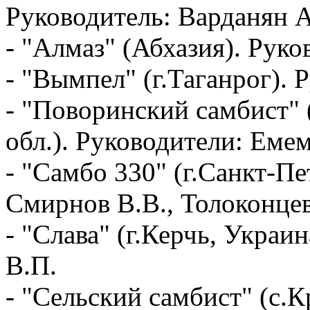
Руководитель: Варданян А
- "Алмаз" (Абхазия). Руко
- "Вымпел" (г.Таганрог). 
- "Поворинский самбист" 
обл.). Руководители: Емем
- "Самбо 330" (г.Санкт-Пе
Смирнов В.В., Толоконц
- "Слава" (г.Керчь, Украи
В.П.
- "Сельский самбист" (с.К