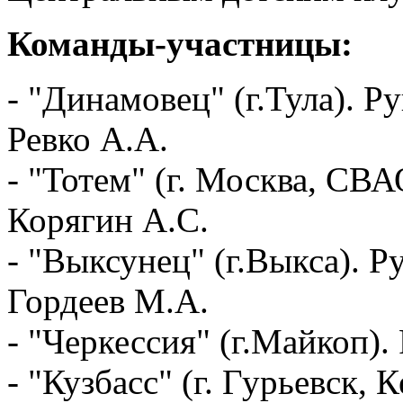
Команды-участницы:
- "Динамовец" (г.Тула). Р
Ревко А.А.
- "Тотем" (г. Москва, СВА
Корягин А.С.
- "Выксунец" (г.Выкса). Р
Гордеев М.А.
- "Черкессия" (г.Майкоп)
- "Кузбасс" (г. Гурьевск, 