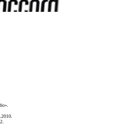
бо».
.2010.
2.