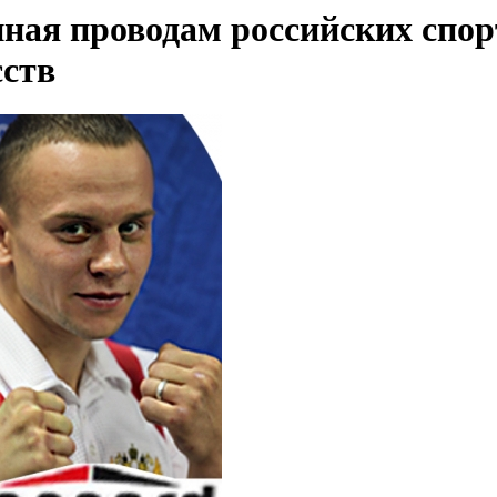
ная проводам российских спо
сств