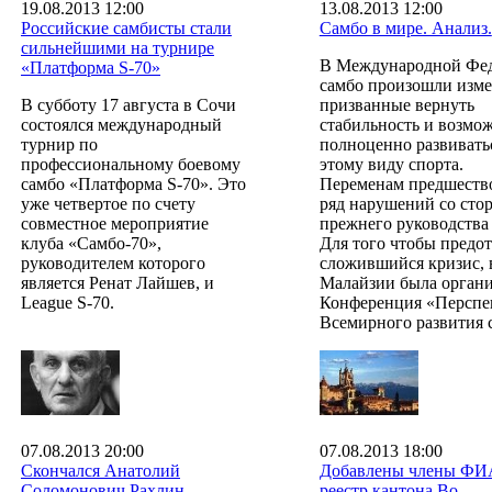
19.08.2013 12:00
13.08.2013 12:00
Российские самбисты стали
Самбо в мире. Анализ.
сильнейшими на турнире
В Международной Фе
«Платформа S-70»
самбо произошли изме
В субботу 17 августа в Сочи
призванные вернуть
состоялся международный
стабильность и возмо
турнир по
полноценно развивать
профессиональному боевому
этому виду спорта.
самбо «Платформа S-70». Это
Переменам предшеств
уже четвертое по счету
ряд нарушений со сто
совместное мероприятие
прежнего руководств
клуба «Самбо-70»,
Для того чтобы предо
руководителем которого
сложившийся кризис, 
является Ренат Лайшев, и
Малайзии была органи
League S-70.
Конференция «Перспе
Всемирного развития 
07.08.2013 20:00
07.08.2013 18:00
Скончался Анатолий
Добавлены члены ФИ
Соломонович Рахлин
реестр кантона Во