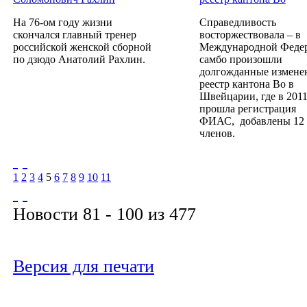
На 76-ом году жизни
Справедливость
скончался главный тренер
восторжествовала – в
российской женской сборной
Международной Феде
по дзюдо Анатолий Рахлин.
самбо произошли
долгожданные измене
реестр кантона Во в
Швейцарии, где в 2011
прошла регистрация
ФИАС, добавлены 12
членов.
1
2
3
4
5
6
7
8
9
10
11
Новости 81 - 100 из 477
Версия для печати