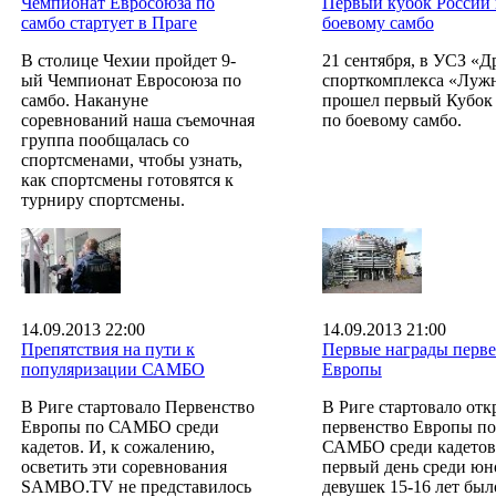
Чемпионат Евросоюза по
Первый кубок России
самбо стартует в Праге
боевому самбо
В столице Чехии пройдет 9-
21 сентября, в УСЗ «
ый Чемпионат Евросоюза по
спорткомплекса «Луж
самбо. Накануне
прошел первый Кубок
соревнований наша съемочная
по боевому самбо.
группа пообщалась со
спортсменами, чтобы узнать,
как спортсмены готовятся к
турниру спортсмены.
14.09.2013 22:00
14.09.2013 21:00
Препятствия на пути к
Первые награды перве
популяризации САМБО
Европы
В Риге стартовало Первенство
В Риге стартовало отк
Европы по САМБО среди
первенство Европы по
кадетов. И, к сожалению,
САМБО среди кадетов
осветить эти соревнования
первый день среди юн
SAMBO.TV не представилось
девушек 15-16 лет был