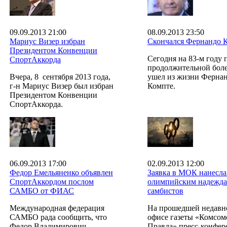
09.09.2013 21:00
08.09.2013 23:50
Мариус Визер избран
Скончался Фернандо 
Президентом Конвенции
Сегодня на 83-м году 
СпортАккорда
продолжительной бол
Вчера, 8 сентября 2013 года,
ушел из жизни Ферна
г-н Мариус Визер был избран
Компте.
Президентом Конвенции
СпортАккорда.
06.09.2013 17:00
02.09.2013 12:00
Федор Емельяненко объявлен
Заявка в МОК нанесла
СпортАккордом послом
олимпийским надежд
САМБО от ФИАС
самбистов
Международная федерация
На прошедшей недавн
САМБО рада сообщить, что
офисе газеты «Комсом
Федор Владимирович
Правда» пресс-конфе