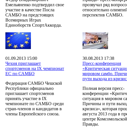
Емельяненко подтвердил свое
прозвучал ряд вопросо
участие в качестве Посла
относительно олимпи
САМБО на предстоящих
перспектив САМБО.
Всемирных Играх
Единоборств СпортАккорда.
01.09.2013 15:00
30.08.2013 17:38
Чехия приглашает
Пресс-конференция
спортсменов на IX чемпионат
«Критическая ситуаци
ЕС по САМБО
мировом самбо. Прич
пути выхода из кризис
Федерация САМБО Чешской
Республики официально
Полная версия пресс-
приглашает спортсменов
конференции «Критич
принять участие в IX
ситуация в мировом с
чемпионате по САМБО среди
Причины и пути выход
стран-членов и кандидатов в
кризиса», которая про
члены Европейского союза.
августа 2013 года в пр
центре Комсомольско
Правды.