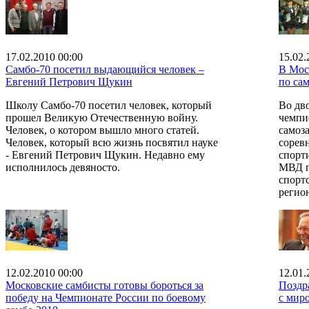
17.02.2010 00:00
15.02.
Cамбо-70 посетил выдающийся человек –
В Мос
Евгений Петрович Щукин
по са
Школу Самбо-70 посетил человек, который
Во дв
прошел Великую Отечественную войну.
чемпи
Человек, о котором вышло много статей.
самоз
Человек, который всю жизнь посвятил науке
сорев
- Евгений Петрович Щукин. Недавно ему
спорт
исполнилось девяносто.
МВД п
спорт
регио
12.02.2010 00:00
12.01.
Московские самбисты готовы бороться за
Поздр
победу на Чемпионате России по боевому
с мир