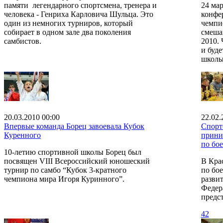
памяти легендарного спортсмена, тренера и
24 ма
человека - Генриха Карловича Шульца. Это
конфе
один из немногих турниров, который
чемпи
собирает в одном зале два поколения
смеша
самбистов.
2010.
и буд
школы
20.03.2010 00:00
22.02.
Впервые команда Борец завоевала Кубок
Спорт
Куренного
прини
по бо
10-летию спортивной школы Борец был
посвящен VIII Всероссийский юношеский
В Кра
турнир по самбо “Кубок 3-кратного
по бо
чемпиона мира Игоря Куринного”.
развит
Федер
предст
42