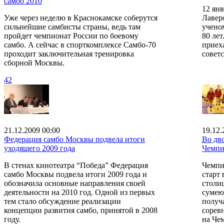
самбо 2010
12 ян
Уже через неделю в Краснокамске соберутся
Лавер
сильнейшие самбисты страны, ведь там
учено
пройдет чемпионат России по боевому
80 ле
самбо. А сейчас в спорткомплексе Самбо-70
приеха
проходит заключительная тренировка
совет
сборной Москвы.
42
21.12.2009 00:00
19.12.
Федерация самбо Москвы подвела итоги
Во дв
уходящего 2009 года
Чемпи
В стенах кинотеатра “Победа” Федерация
Чемпи
самбо Москвы подвела итоги 2009 года и
старт 
обозначила основные направления своей
столиц
деятельности на 2010 год. Одной из первых
сумеют
тем стало обсуждение реализации
получ
концепции развития самбо, принятой в 2008
сорев
году.
на Че