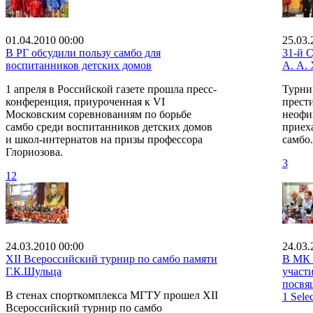
01.04.2010 00:00
25.03.
В РГ обсудили пользу самбо для
31-й 
воспитанников детских домов
А. А.
1 апреля в Российской газете прошла пресс-
Турни
конференция, приуроченная к VI
прест
Московским соревнованиям по борьбе
неофи
самбо среди воспитанников детских домов
приех
и школ-интернатов на призы профессора
самбо.
Глориозова.
3
12
24.03.2010 00:00
24.03.
XII Всероссийский турнир по самбо памяти
В МК 
Г.К.Шульца
участ
посвя
В стенах спорткомплекса МГТУ прошел XII
1 Sele
Всероссийский турнир по самбо