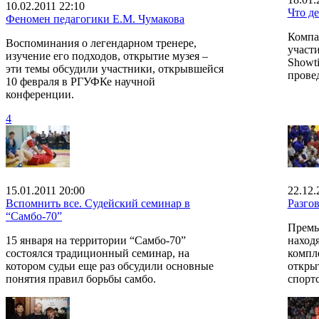
10.02.2011 22:10
Что д
Феномен педагогики Е.М. Чумакова
Компан
Воспоминания о легендарном тренере,
участ
изучение его подходов, открытие музея –
Showt
эти темы обсудили участники, открывшейся
прове
10 февраля в РГУФКе научной
конференции.
4
15.01.2011 20:00
22.12.
Вспомнить все. Судейский семинар в
Разгов
“Самбо-70”
Премь
15 января на территории “Самбо-70”
наход
состоялся традиционный семинар, на
компле
котором судьи еще раз обсудили основные
откры
понятия правил борьбы самбо.
спортс