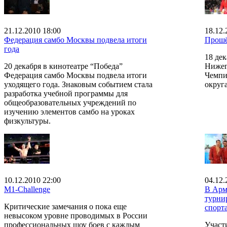
21.12.2010 18:00
18.12.
Федерация самбо Москвы подвела итоги
Прошё
года
18 дек
20 декабря в кинотеатре “Победа”
Нижег
Федерация самбо Москвы подвела итоги
Чемпи
уходящего года. Знаковым событием стала
округа
разработка учебной программы для
общеобразовательных учреждений по
изучению элементов самбо на уроках
физкультуры.
10.12.2010 22:00
04.12.
M1-Challenge
В Арм
турни
Критические замечания о пока еще
спорт
невысоком уровне проводимых в России
профессиональных шоу боев с каждым
Участ