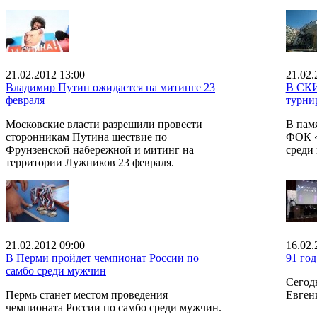
21.02.2012 13:00
21.02.
Владимир Путин ожидается на митинге 23
В СКИ
февраля
турни
Московские власти разрешили провести
В памя
сторонникам Путина шествие по
ФОК «
Фрунзенской набережной и митинг на
среди 
территории Лужников 23 февраля.
21.02.2012 09:00
16.02.
В Перми пройдет чемпионат России по
91 го
самбо среди мужчин
Сегод
Пермь станет местом проведения
Евген
чемпионата России по самбо среди мужчин.