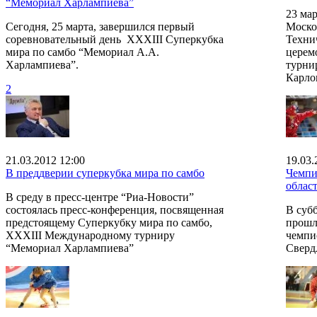
“Мемориал Харлампиева”
23 ма
Сегодня, 25 марта, завершился первый
Моско
соревновательный день XXXIII Суперкубка
Техни
мира по самбо “Мемориал А.А.
церем
Харлампиева”.
турни
Карло
2
21.03.2012 12:00
19.03.
В преддверии суперкубка мира по самбо
Чемпи
облас
В среду в пресс-центре “Риа-Новости”
состоялась пресс-конференция, посвященная
В суб
предстоящему Суперкубку мира по самбо,
прошл
XXXIII Международному турниру
чемпи
“Мемориал Харлампиева”
Сверд