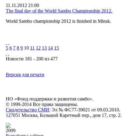
11.11.2012 21:00
The final day of the World Sambo Championship 2012.
World Sambo championship 2012 is finished in Minsk.
5
6
7
8
9
10
11
12
13
14
15
Новости 181 - 200 из 477
Версия для печати
НО «Фонд поддержки и развития самбо».
© 1999-2014 Все права защищены.
Свидетельство СМИ
: Эл № ФС77-39021 от 09.03.2010.
127051 Москва, Большой Каретный пер., дом 17, стр. 2.
2009
Разработка сайтов