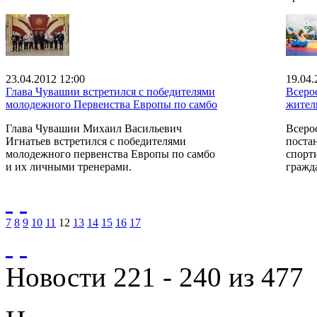
23.04.2012 12:00
19.04.
Глава Чувашии встретился с победителями
Всеро
молодежного Первенства Европы по самбо
житель
Глава Чувашии Михаил Васильевич
Всеро
Игнатьев встретился с победителями
поста
молодежного первенства Европы по самбо
спорт
и их личными тренерами.
гражда
7
8
9
10
11
12
13
14
15
16
17
Новости 221 - 240 из 477