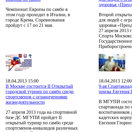
здоровья «Прео
Чемпионат Европы по самбо в
этом году проходит в Италии, в
Второй открыты
городе Крема. Соревнования
для людей с ог
пройдут с 17 по 21 мая.
здоровья «Прео
27 апреля 2013 
Спорта Московс
Государственно
Приборостроени
18.04.2013 15:00
18.04.2013 12:00
В Москве состоится II Открытый
9-ая Спартакиад
городской турнир по самбо среди
призы Евгения 
спортсменов с ограничениями
В МГУПИ состоя
жизнедеятельности
спартакиада по 
27 апреля 2013 года на спортивной
воспитанников 
базе ДС МГУПИ пройдет II
кадетских корп
открытый турнир по самбо среди
Евгения Глорио
спортсменов-инвалидов различных