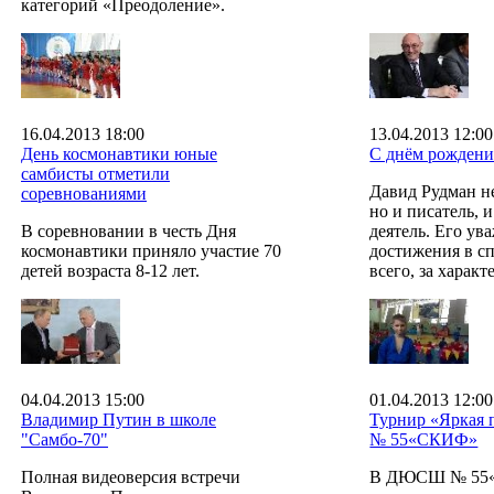
категорий «Преодоление».
16.04.2013 18:00
13.04.2013 12:00
День космонавтики юные
С днём рождени
самбисты отметили
Давид Рудман не
соревнованиями
но и писатель,
В соревновании в честь Дня
деятель. Его ув
космонавтики приняло участие 70
достижения в сп
детей возраста 8-12 лет.
всего, за характ
04.04.2013 15:00
01.04.2013 12:00
Владимир Путин в школе
Турнир «Яркая
"Самбо-70"
№ 55«СКИФ»
Полная видеоверсия встречи
В ДЮСШ № 55«