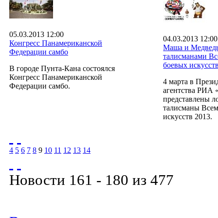
05.03.2013 12:00
04.03.2013 12:00
Конгресс Панамериканской
Маша и Медведь
Федерации самбо
талисманами В
боевых искусст
В городе Пунта-Кана состоялся
Конгресс Панамериканской
4 марта в Прези
Федерации самбо.
агентства РИА 
представлены л
талисманы Все
искусств 2013.
4
5
6
7
8
9
10
11
12
13
14
Новости 161 - 180 из 477