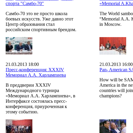
спорта "Самбо-70"
«Memorial A.Kha
Самбо-70 это не просто школа
The World sambo
боевых искусств. Уже давно этот
“Memorial A.A. K
Центр образования стал
in Moscow.
российским спортивным брендом.
21.03.2013 18:00
21.03.2013 16:00
Пресс-конференция: XXXIV
Pan- American 
Мемориал А.А. Харлампиева
How will be SA
В преддверии XXXIV
America in the ne
Международного турнира
countries will joi
«Мемориал А.А. Харлампиева», в
champions?
Интерфаксе состоялась пресс-
конференция, приуроченная к
этому событию.