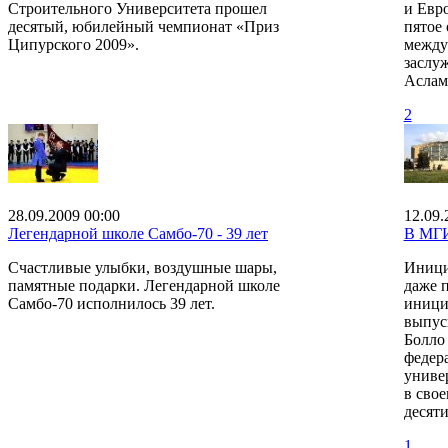
Строительного Университета прошел
и Евро
десятый, юбилейный чемпионат «Приз
пятое
Ципурского 2009».
между
заслуж
Аслам
2
28.09.2009 00:00
12.09.
Легендарной школе Самбо-70 - 39 лет
В МГ
Счастливые улыбки, воздушные шары,
Инициа
памятные подарки. Легендарной школе
даже 
Самбо-70 исполнилось 39 лет.
иници
выпус
Болло
федер
униве
в свое
десяти
1