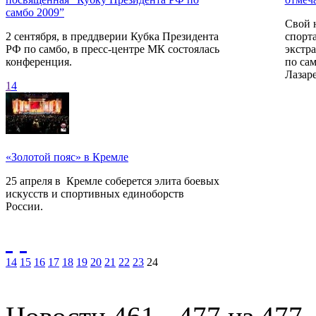
самбо 2009”
Свой 
2 сентября, в преддверии Кубка Президента
спорт
РФ по самбо, в пресс-центре МК состоялась
экстр
конференция.
по са
Лазар
1
4
«Золотой пояс» в Кремле
25 апреля в Кремле соберется элита боевых
искусств и спортивных единоборств
России.
14
15
16
17
18
19
20
21
22
23
24