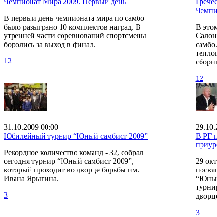
Чемпионат Мира 2009. Первый день
Грече
Чемпи
В первый день чемпионата мира по самбо
было разыграно 10 комплектов наград. В
В это
утренней части соревнований спортсмены
Салон
боролись за выход в финал.
самбо.
теплог
12
сборн
12
31.10.2009 00:00
29.10.
Юбилейный турнир “Юный самбист 2009”
В РГ 
приур
Рекордное количество команд - 32, собрал
сегодня турнир “Юный самбист 2009”,
29 окт
который проходит во дворце борьбы им.
посвя
Ивана Ярыгина.
“Юный
турнир
3
дворц
3