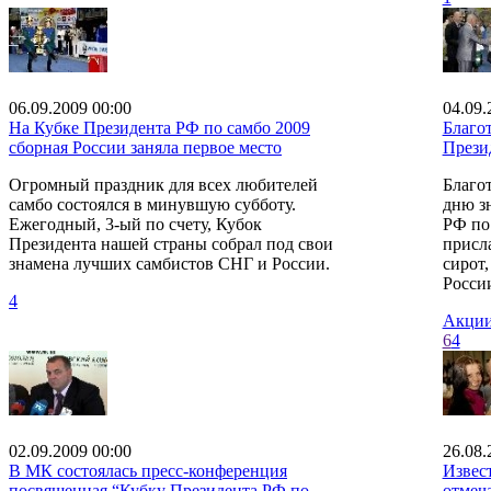
06.09.2009 00:00
04.09.
На Кубке Президента РФ по самбо 2009
Благо
сборная России заняла первое место
Прези
Огромный праздник для всех любителей
Благо
самбо состоялся в минувшую субботу.
дню з
Ежегодный, 3-ый по счету, Кубок
РФ по
Президента нашей страны собрал под свои
присл
знамена лучших самбистов СНГ и России.
сирот
России
4
Акции
6
4
02.09.2009 00:00
26.08.
В МК состоялась пресс-конференция
Извес
посвященная “Кубку Президента РФ по
отмеча