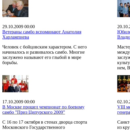
29.10.2009 00:00
20.10.
Ветераны самбо вспоминают Анатолия
Юбиле
Харлампиева
Влади
Человек с бойцовским характером. С него
Масте
начиналось и развивалось самбо. Многие
между
заслужено называют его глыбой в мире
заслу
борьбы.
культу
нем, 
17.10.2009 00:00
02.10.
В Москве прошел чемпионат по боевому
VIII 
самбо ”Приз Ципурского 2009”
генер
С 16 по 17 октября в стенах дворца спорта
Санкт
Московского Государственного
из кр