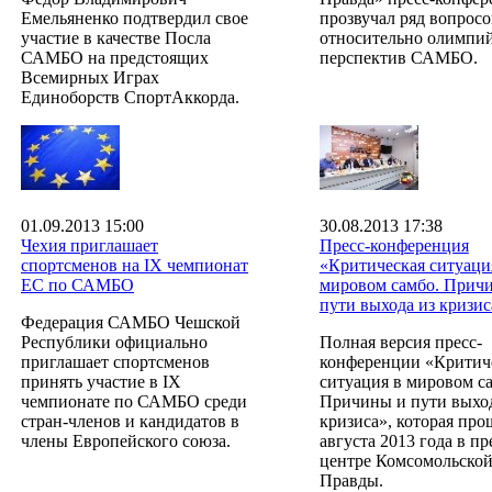
Емельяненко подтвердил свое
прозвучал ряд вопросо
участие в качестве Посла
относительно олимпи
САМБО на предстоящих
перспектив САМБО.
Всемирных Играх
Единоборств СпортАккорда.
01.09.2013 15:00
30.08.2013 17:38
Чехия приглашает
Пресс-конференция
спортсменов на IX чемпионат
«Критическая ситуаци
ЕС по САМБО
мировом самбо. Прич
пути выхода из кризис
Федерация САМБО Чешской
Республики официально
Полная версия пресс-
приглашает спортсменов
конференции «Критич
принять участие в IX
ситуация в мировом с
чемпионате по САМБО среди
Причины и пути выход
стран-членов и кандидатов в
кризиса», которая про
члены Европейского союза.
августа 2013 года в пр
центре Комсомольско
Правды.