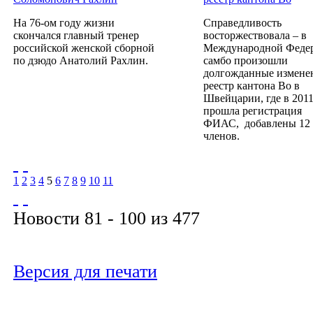
На 76-ом году жизни
Справедливость
скончался главный тренер
восторжествовала – в
российской женской сборной
Международной Феде
по дзюдо Анатолий Рахлин.
самбо произошли
долгожданные измене
реестр кантона Во в
Швейцарии, где в 2011
прошла регистрация
ФИАС, добавлены 12
членов.
1
2
3
4
5
6
7
8
9
10
11
Новости 81 - 100 из 477
Версия для печати