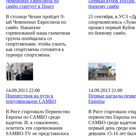
Чемпионат Евросоюза по
Первый кубок России
самбо стартует в Праге
боевому самбо
В столице Чехии пройдет 9-
21 сентября, в УСЗ «
ый Чемпионат Евросоюза по
спорткомплекса «Луж
самбо. Накануне
прошел первый Кубок
соревнований наша съемочная
по боевому самбо.
группа пообщалась со
спортсменами, чтобы узнать,
как спортсмены готовятся к
турниру спортсмены.
14.09.2013 22:00
14.09.2013 21:00
Препятствия на пути к
Первые награды перве
популяризации САМБО
Европы
В Риге стартовало Первенство
В Риге стартовало отк
Европы по САМБО среди
первенство Европы по
кадетов. И, к сожалению,
САМБО среди кадетов
осветить эти соревнования
первый день среди юн
SAMBO.TV не представилось
девушек 15-16 лет был