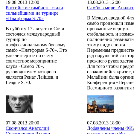
19.08.2013 12:00
13.08.2013 12:00
Российские самбисты стали
Самбо в мире. Анализ.
сильнейшими на турнире
В Международной Фе
«Платформа S-70»
самбо произошли изме
В субботу 17 августа в Сочи
призванные вернуть
состоялся международный
стабильность и возмо
турнир по
полноценно развивать
профессиональному боевому
этому виду спорта.
самбо «Платформа S-70». Это
Переменам предшеств
уже четвертое по счету
ряд нарушений со сто
совместное мероприятие
прежнего руководств
клуба «Самбо-70»,
Для того чтобы предо
руководителем которого
сложившийся кризис, 
является Ренат Лайшев, и
Малайзии была органи
League S-70.
Конференция «Перспе
Всемирного развития 
07.08.2013 20:00
07.08.2013 18:00
Скончался Анатолий
Добавлены члены ФИ
Соломонович Рахлин
реестр кантона Во