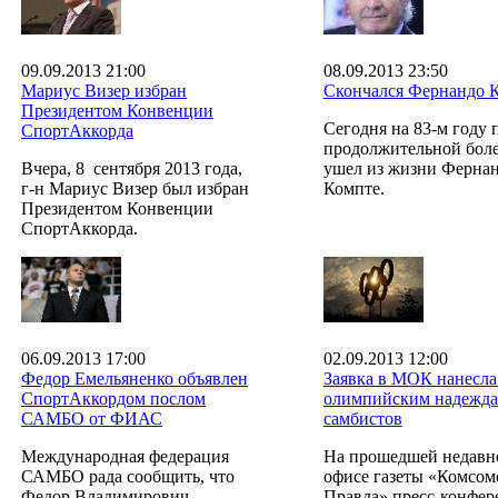
09.09.2013 21:00
08.09.2013 23:50
Мариус Визер избран
Скончался Фернандо 
Президентом Конвенции
Сегодня на 83-м году 
СпортАккорда
продолжительной бол
Вчера, 8 сентября 2013 года,
ушел из жизни Ферна
г-н Мариус Визер был избран
Компте.
Президентом Конвенции
СпортАккорда.
06.09.2013 17:00
02.09.2013 12:00
Федор Емельяненко объявлен
Заявка в МОК нанесла
СпортАккордом послом
олимпийским надежд
САМБО от ФИАС
самбистов
Международная федерация
На прошедшей недавн
САМБО рада сообщить, что
офисе газеты «Комсом
Федор Владимирович
Правда» пресс-конфе