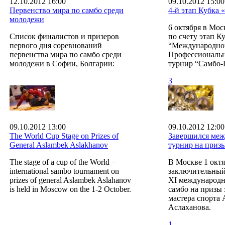
12.10.2012 16:00
09.10.2012 15:00
Первенство мира по самбо среди
4-й этап Кубка
молодежи
6 октября в Мос
Список финалистов и призеров
по счету этап К
первого дня соревнований
“Международно
первенства мира по самбо среди
Профессиональн
молодежи в Софии, Болгарии:
турнир “Самбо-
3
09.10.2012 13:00
09.10.2012 12:00
The World Cup Stage on Prizes of
Завершился ме
General Aslambek Aslakhanov
турнир на приз
The stage of a cup of the World –
В Москве 1 октя
international sambo tournament on
заключительный
prizes of general Aslambek Aslahanov
XI международн
is held in Moscow on the 1-2 October.
самбо на призы
мастера спорта
Аслаханова.
1