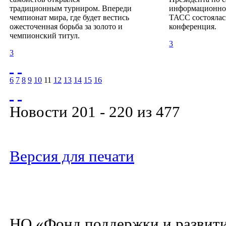
традиционным турниром. Впереди
информационно
чемпионат мира, где будет вестись
ТАСС состоялас
ожесточенная борьба за золото и
конференция.
чемпионский титул.
3
3
6
7
8
9
10
11
12
13
14
15
16
Новости 201 - 220 из 477
Версия для печати
НО «Фонд поддержки и развити