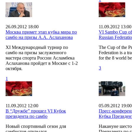
26.09.2012 18:00
11.09.2012 13:00
Москва примет этап кубка мира по
VI Sambo Cup of 
самбо на призы А.А. Аслаханова
Russian Federati
XI Международный турнир по
The Cup of the Pr
самбо на призы заслуженного
Federation is a tr
мастера спорта России Асламбека
for the 8 world b
Аслаханова пройдет в Москве с 1-2
3
октября.
1
11.09.2012 12:00
05.09.2012 19:00
В “Дружбе” прошел VI Кубок
Пресс-конферен
президента по самбо
Кубка Президен
Новый спортивный сезон для
Накануне шесто
самбистов открылся
Президента по с