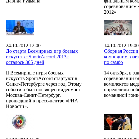
Давида Рудмана.
финальным ком
соревнованиям
2012».
24.10.2012 12:00
14.10.2012 19:00
До старта Всемирных игр боевых
Сборная России
искусств «SportrAccord 2013»
командном зачет
осталось 365 дней
по самбо
II Всемирные игры боевых
14 октября, в з
искусств SportrAccord стартуют в
соревнований б
Санкт-Петербурге через год. Этому
комплектов меда
событию был посвящен видеомост
определили поб
Москва-Санкт-Петербург,
командной гонк
прошедший в пресс-центре «РИА
Новости».