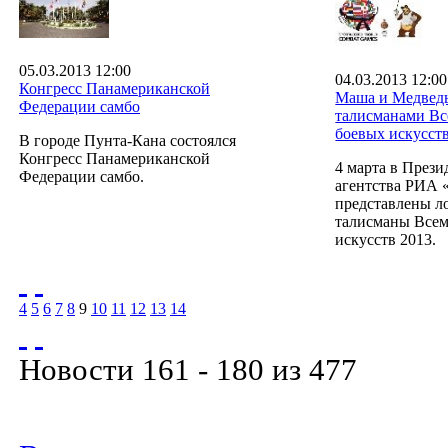
05.03.2013 12:00
04.03.2013 12:00
Конгресс Панамериканской
Маша и Медведь
Федерации самбо
талисманами В
боевых искусст
В городе Пунта-Кана состоялся
Конгресс Панамериканской
4 марта в Прези
Федерации самбо.
агентства РИА 
представлены л
талисманы Все
искусств 2013.
4
5
6
7
8
9
10
11
12
13
14
Новости 161 - 180 из 477