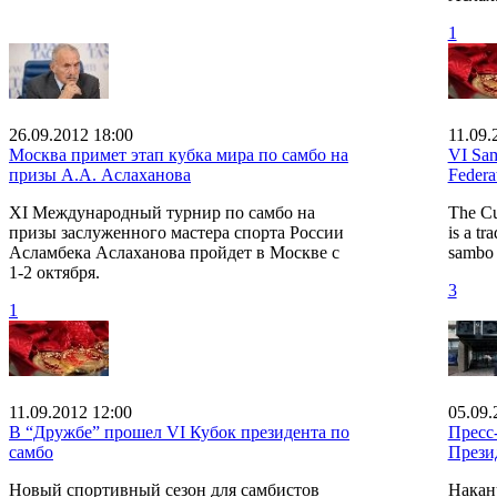
1
26.09.2012 18:00
11.09.
Москва примет этап кубка мира по самбо на
VI Sam
призы А.А. Аслаханова
Federa
XI Международный турнир по самбо на
The Cu
призы заслуженного мастера спорта России
is a tr
Асламбека Аслаханова пройдет в Москве с
sambo 
1-2 октября.
3
1
11.09.2012 12:00
05.09.
В “Дружбе” прошел VI Кубок президента по
Пресс
самбо
Прези
Новый спортивный сезон для самбистов
Накан