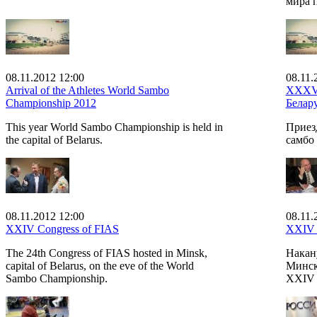
мира п
08.11.2012 12:00
08.11.
Arrival of the Athletes World Sambo
XXXVI
Championship 2012
Белару
This year World Sambo Championship is held in
Приез
the capital of Belarus.
самбо 
08.11.2012 12:00
08.11.
XXIV Congress of FIAS
XXIV 
The 24th Congress of FIAS hosted in Minsk,
Накан
capital of Belarus, on the eve of the World
Минск
Sambo Championship.
XXIV 