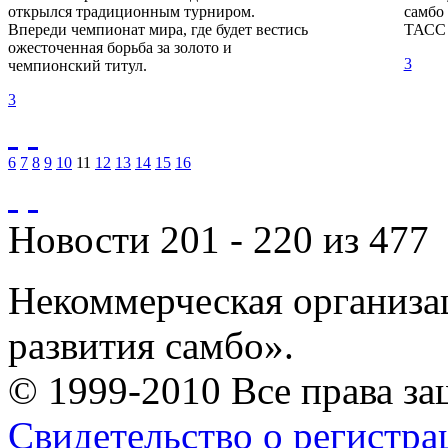
открылся традиционным турниром.
самбо
Впереди чемпионат мира, где будет вестись
ТАСС 
ожесточенная борьба за золото и
3
чемпионский титул.
3
6
7
8
9
10
11
12
13
14
15
16
Новости 201 - 220 из 477
Некоммерческая организа
развития самбо».
© 1999-2010 Все права з
Свидетельство о регистр