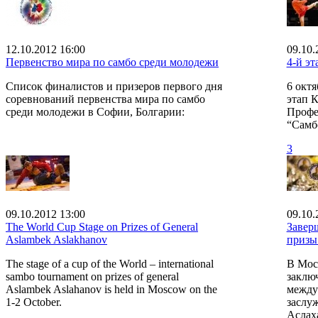
12.10.2012 16:00
09.10.
Первенство мира по самбо среди молодежи
4-й э
Список финалистов и призеров первого дня
6 октя
соревнований первенства мира по самбо
этап 
среди молодежи в Софии, Болгарии:
Профе
“Самб
3
09.10.2012 13:00
09.10.
The World Cup Stage on Prizes of General
Завер
Aslambek Aslakhanov
призы
The stage of a cup of the World – international
В Моск
sambo tournament on prizes of general
заклю
Aslambek Aslahanov is held in Moscow on the
между
1-2 October.
заслу
Аслах