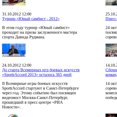
31.10.2012 12:00
25.10.
Турнир «Юный самбист - 2012»
Пресс
В этом году турнир «Юный самбист»
24 окт
проходит на призы заслуженного мастера
посвя
спорта Давида Рудмана.
сорев
24.10.2012 12:00
14.10.
До старта Всемирных игр боевых искусств
Сборн
«SportrAccord 2013» осталось 365 дней
коман
II Всемирные игры боевых искусств
14 окт
SportrAccord стартуют в Санкт-Петербурге
сорев
через год. Этому событию был посвящен
компл
видеомост Москва-Санкт-Петербург,
побед
прошедший в пресс-центре «РИА
Новости».