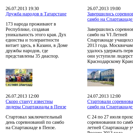
26.07.2013 19:30
26.07.2013 19:00
Дружба народов в Татарстане
Завершились соревно
самбо на Спартакиаде
173 народа проживают в
Республике, создавая
Завершились соревно
уникальность этого края. Дух
самбо на VI Летней
единства и толерантности
Спартакиаде учащихс
витает здесь, в Казани, в Доме
2013 года. Москвичам
дружбы народов, где
удалось удержать перв
представлены 35 диаспор.
они уступили лидерст
Краснодарскому Краю
26.07.2013 12:00
24.07.2013 12:00
Скоро станут известны
Стартовали соревнова
лидеры Спартакиады в Пензе
самбо на Спартакиаде
Стартовал заключительный
С 24 по 27 июля прох
день соревнований по самбо
соревнования по самб
на Спартакиаде в Пензе.
летней Спартакиаде 
России 2013 года.