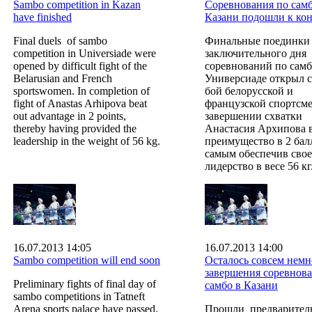
Sambo competition in Kazan
Соревнования по самб
have finished
Казани подошли к ко
Final duels of sambo
Финальные поединки
competition in Universiade were
заключительного дня
opened by difficult fight of the
соревнований по самб
Belarusian and French
Универсиаде открыл 
sportswomen. In completion of
бой белорусской и
fight of Anastas Arhipovа beat
французской спортсме
out advantage in 2 points,
завершении схватки
thereby having provided the
Анастасия Архипова 
leadership in the weight of 56 kg.
преимущество в 2 балл
самым обеспечив свое
лидерство в весе 56 кг
16.07.2013 14:05
16.07.2013 14:00
Sambo competition will end soon
Осталось совсем немн
завершения соревнов
Preliminary fights of final day of
самбо в Казани
sambo competitions in Tatneft
Arena sports palace have passed.
Прошли предварител