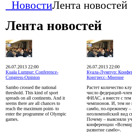
Новости
Лента новостей
Лента новостей
26.07.2013 22:00
26.07.2013 22:00
Kuala Lumpur: Conference-
Куала-Лумпур: Конфе
Congress-Opinion
Конгресс–Мнение
Sambo crossed the national
Растет количество клу
threshold. This kind of sport
число федераций-чле
spreads on all continents. And it
ФИАС, а вместе с тем
seems there are all chances to
чемпионов. И, тем не 
reach the maximum point- to
самбо, по-прежнему –
enter the programme of Olympic
неолимпийский вид с
games.
Почему – выясняли у
конференции «Всеми
развитие самбо».