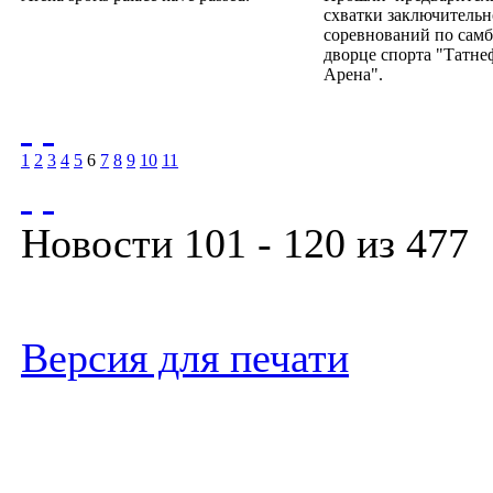
схватки заключительн
соревнований по самб
дворце спорта "Татне
Арена".
1
2
3
4
5
6
7
8
9
10
11
Новости 101 - 120 из 477
Версия для печати