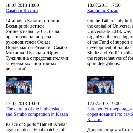
18.07.2013 18:00
18.07.2013 17:50
Самбо в Казани
Sambo in Kazan
14 июля в Казани, столице
On the 14th of July in K
Всемирной летней
the capital of Universa
Универсиады - 2013, была
Universiade-2013, was
организована встреча
organized the meeting o
руководителей Фонда
of the Fund of support 
Поддержки и Развития Самбо
development of Sambo- 
Михаила Шульца и Юрия
Shultz and Yurii Tuzhilk
Тужилкина с представителями
the representatives of fo
зарубежных спортивных
sport delegations.
делегаций.
17.07.2013 19:00
17.07.2013 19:00
The curtain of the Universiade
Занавес Универсиады
and Sambo competition in Kazan
соревнований по самб
Казани
Palace of Sports "Tatneft-Arena"
again rejoices. Final matches of
Дворец спорта «Татне