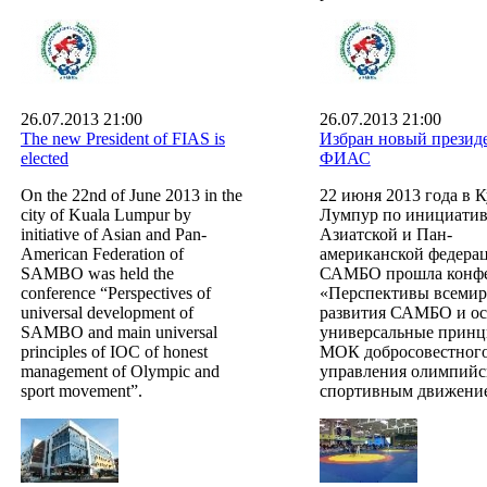
26.07.2013 21:00
26.07.2013 21:00
The new President of FIAS is
Избран новый презид
elected
ФИАС
On the 22nd of June 2013 in the
22 июня 2013 года в К
city of Kuala Lumpur by
Лумпур по инициатив
initiative of Asian and Pan-
Азиатской и Пан-
American Federation of
американской федера
SAMBO was held the
САМБО прошла конф
conference “Perspectives of
«Перспективы всемир
universal development of
развития САМБО и о
SAMBO and main universal
универсальные прин
principles of IOC of honest
МОК добросовестног
management of Olympic and
управления олимпийс
sport movement”.
спортивным движени