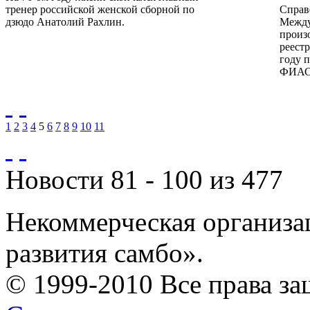
тренер российской женской сборной по
Справ
дзюдо Анатолий Рахлин.
Между
произ
реестр
году 
ФИАС,
1
2
3
4
5
6
7
8
9
10
11
Новости 81 - 100 из 477
Некоммерческая организа
развития самбо».
© 1999-2010 Все права з