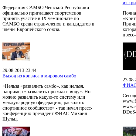
из кри
Федерация САМБО Чешской Республики
официально приглашает спортсменов
Полна
принять участие в IX чемпионате по
«Крит
САМБО среди стран-членов и кандидатов в
Причи
члены Европейского союза.
котора
пресс
29.08.2013 23:44
Выход из кризиса в мировом самбо
23.08.
ФИАС 
«Нельзя «развалить самбо», как нельзя,
например «развалить прыжки в воду». Но
Сегод
можно развалить какую-то систему или
www.f
международную федерацию, расколоть
www.s
спортивное сообщество» - так начал пресс-
DDoS-
конференцию президент ФИАС Михаил
Шульц.