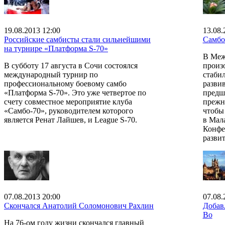
19.08.2013 12:00
13.08.
Российские самбисты стали сильнейшими
Самбо
на турнире «Платформа S-70»
В Меж
В субботу 17 августа в Сочи состоялся
произ
международный турнир по
стаби
профессиональному боевому самбо
разви
«Платформа S-70». Это уже четвертое по
предш
счету совместное мероприятие клуба
прежн
«Самбо-70», руководителем которого
чтобы
является Ренат Лайшев, и League S-70.
в Мал
Конфе
развит
07.08.2013 20:00
07.08.
Скончался Анатолий Соломонович Рахлин
Добав
Во
На 76-ом году жизни скончался главный