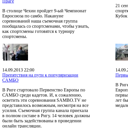
Праге
21 се
В столице Чехии пройдет 9-ый Чемпионат
спорт
Евросоюза по самбо. Накануне
Кубок
соревнований наша съемочная группа
пообщалась со спортсменами, чтобы узнать,
как спортсмены готовятся к турниру
спортсмены.
14.09.2013 22:00
14.09.
Препятствия на пути к популяризации
Первы
САМБО
В Риг
В Риге стартовало Первенство Европы по
Европ
САМБО среди кадетов. И, к сожалению,
первы
осветить эти соревнования SAMBO.TV не
лет б
представилось возможным, несмотря на все
медал
усилия. Съемочная группа канала приехала
в полном составе в Ригу. 14 человек должны
были быть задействованы в проведении
онлайн трансляции.