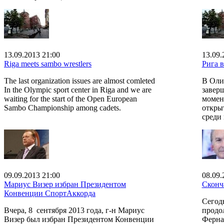
13.09.2013 21:00
13.09.
Riga meets sambo wrestlers
Рига в
The last organization issues are almost comleted
В Оли
In the Olympic sport center in Riga and we are
завер
waiting for the start of the Open European
момен
Sambo Championship among cadets.
откры
среди 
09.09.2013 21:00
08.09.
Мариус Визер избран Президентом
Сконч
Конвенции СпортАккорда
Сегодн
Вчера, 8 сентября 2013 года, г-н Мариус
продо
Визер был избран Президентом Конвенции
Ферна