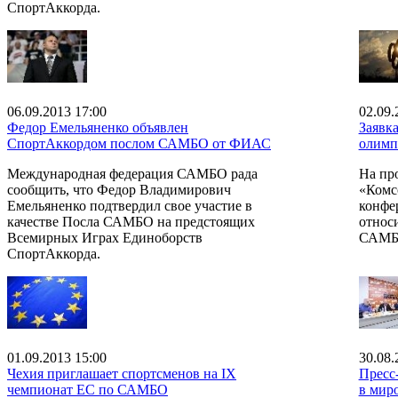
СпортАккорда.
06.09.2013 17:00
02.09.
Федор Емельяненко объявлен
Заявк
СпортАккордом послом САМБО от ФИАС
олимп
Международная федерация САМБО рада
На пр
сообщить, что Федор Владимирович
«Комс
Емельяненко подтвердил свое участие в
конфе
качестве Посла САМБО на предстоящих
относ
Всемирных Играх Единоборств
САМБ
СпортАккорда.
01.09.2013 15:00
30.08.
Чехия приглашает спортсменов на IX
Пресс
чемпионат ЕС по САМБО
в мир