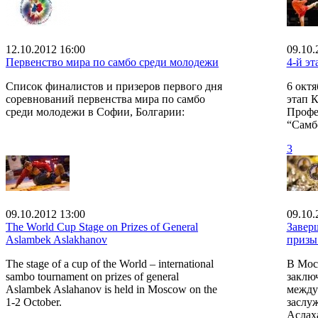
12.10.2012 16:00
09.10.
Первенство мира по самбо среди молодежи
4-й э
Список финалистов и призеров первого дня
6 октя
соревнований первенства мира по самбо
этап 
среди молодежи в Софии, Болгарии:
Профе
“Самб
3
09.10.2012 13:00
09.10.
The World Cup Stage on Prizes of General
Завер
Aslambek Aslakhanov
призы
The stage of a cup of the World – international
В Моск
sambo tournament on prizes of general
заклю
Aslambek Aslahanov is held in Moscow on the
между
1-2 October.
заслу
Аслах