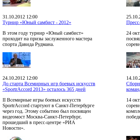
31.10.2012 12:00
25.10.
Турнир «Юный самбист - 2012»
Пресс
В этом году турнир «Юный самбист»
24 окт
проходит на призы заслуженного мастера
посвя
спорта Давида Рудмана.
сорев
24.10.2012 12:00
14.10.
До старта Всемирных игр боевых искусств
Сборн
«SportrAccord 2013» осталось 365 дней
коман
II Всемирные игры боевых искусств
14 окт
SportrAccord стартуют в Санкт-Петербурге
сорев
через год. Этому событию был посвящен
компл
видеомост Москва-Санкт-Петербург,
побед
прошедший в пресс-центре «РИА
Новости».