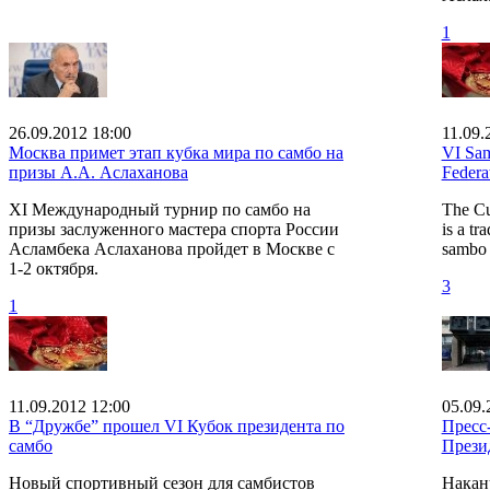
1
26.09.2012 18:00
11.09.
Москва примет этап кубка мира по самбо на
VI Sam
призы А.А. Аслаханова
Federa
XI Международный турнир по самбо на
The Cu
призы заслуженного мастера спорта России
is a tr
Асламбека Аслаханова пройдет в Москве с
sambo 
1-2 октября.
3
1
11.09.2012 12:00
05.09.
В “Дружбе” прошел VI Кубок президента по
Пресс
самбо
Прези
Новый спортивный сезон для самбистов
Накан