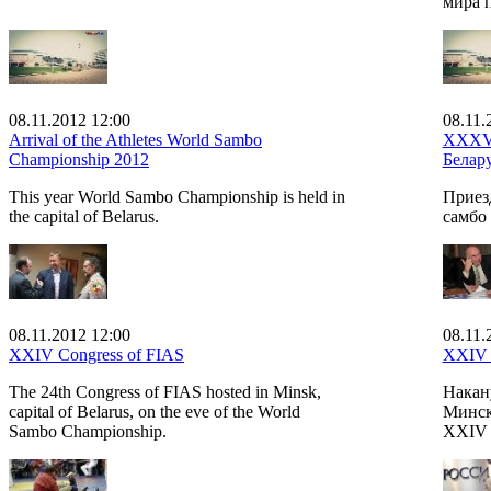
мира п
08.11.2012 12:00
08.11.
Arrival of the Athletes World Sambo
XXXVI
Championship 2012
Белару
This year World Sambo Championship is held in
Приез
the capital of Belarus.
самбо 
08.11.2012 12:00
08.11.
XXIV Congress of FIAS
XXIV 
The 24th Congress of FIAS hosted in Minsk,
Накан
capital of Belarus, on the eve of the World
Минск
Sambo Championship.
XXIV 