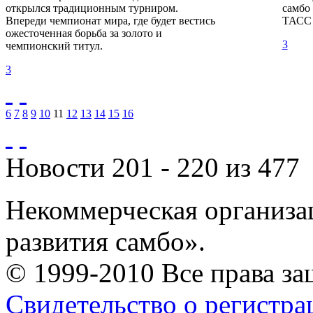
открылся традиционным турниром.
самбо
Впереди чемпионат мира, где будет вестись
ТАСС 
ожесточенная борьба за золото и
3
чемпионский титул.
3
6
7
8
9
10
11
12
13
14
15
16
Новости 201 - 220 из 477
Некоммерческая организа
развития самбо».
© 1999-2010 Все права з
Свидетельство о регистр