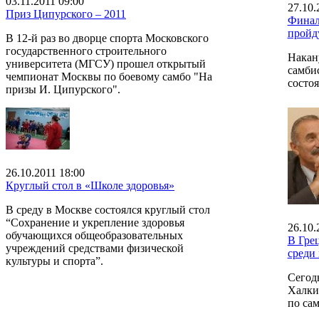
03.11.2011 09:00
27.10.
Приз Ципурского – 2011
Финал
пройд
В 12-й раз во дворце спорта Московского
государственного строительного
Накан
университета (МГСУ) прошел открытый
самбис
чемпионат Москвы по боевому самбо "На
состоя
призы И. Ципурского".
26.10.2011 18:00
Круглый стол в «Школе здоровья»
В среду в Москве состоялся круглый стол
“Сохранение и укрепление здоровья
26.10.
обучающихся общеобразовательных
В Гре
учреждений средствами физической
среди
культуры и спорта”.
Сегод
Халки
по сам