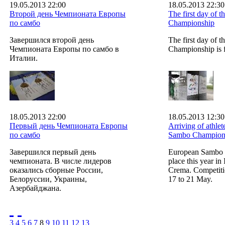
19.05.2013 22:00
18.05.2013 22:30
Второй день Чемпионата Европы
The first day of
по самбо
Championship
Завершился второй день
The first day of
Чемпионата Европы по самбо в
Championship is fi
Италии.
18.05.2013 22:00
18.05.2013 12:30
Первый день Чемпионата Европы
Arriving of athle
по самбо
Sambo Champion
Завершился первый день
European Sambo 
чемпионата. В числе лидеров
place this year in I
оказались сборные России,
Crema. Competiti
Белоруссии, Украины,
17 to 21 May.
Азербайджана.
3
4
5
6
7
8
9
10
11
12
13