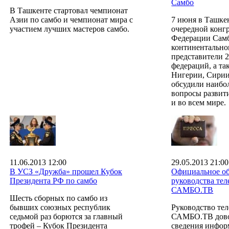
Самбо
В Ташкенте стартовал чемпионат
Азии по самбо и чемпионат мира с
7 июня в Ташкен
участием лучших мастеров самбо.
очередной конг
Федерации Самб
континентально
представители 
федераций, а т
Нигерии, Сирии
обсудили наибо
вопросы разви
и во всем мире.
11.06.2013 12:00
29.05.2013 21:00
В УСЗ «Дружба» прошел Кубок
Официальное о
Президента РФ по самбо
руководства тел
САМБО.ТВ
Шесть сборных по самбо из
бывших союзных республик
Руководство тел
седьмой раз борются за главный
САМБО.ТВ дово
трофей – Кубок Президента
сведения инфор