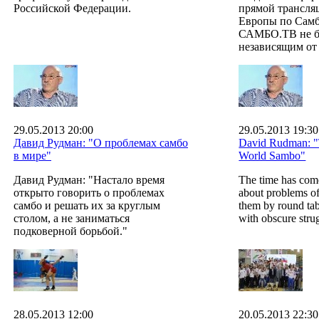
Российской Федерации.
прямой трансля
Европы по Самб
САМБО.ТВ не б
независящим от
29.05.2013 20:00
29.05.2013 19:30
Давид Рудман: "О проблемах самбо
David Rudman: "T
в мире"
World Sambo"
Давид Рудман: "Настало время
The time has come
открыто говорить о проблемах
about problems o
самбо и решать их за круглым
them by round tab
столом, а не заниматься
with obscure stru
подковерной борьбой."
28.05.2013 12:00
20.05.2013 22:30