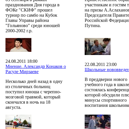
празднования Дня города в
участникам и гостям 
ФОКе "СКИФ" прошел
на призы А.Аслахано
турнир по самбо на Кубок
Председателя Правите
Главы Управы района
Российской Федерации
"Гольяново" среди юношей
Путина.
2000-2002 г.р.
24.08.2011 18:00
22.08.2011 23:00
Мнение. Александр Конаков о
Школьные нововведе
Расуле Мирзаеве
В преддверии нового
Несколько дней назад в одну
учебного года в школ
из столичных больниц
состоялась конференц
поступил юноша с черепно-
которой обсудили пл
мозговой травмой, который
минусы спортивного
скончался в ночь на 18
воспитания школьник
августа.