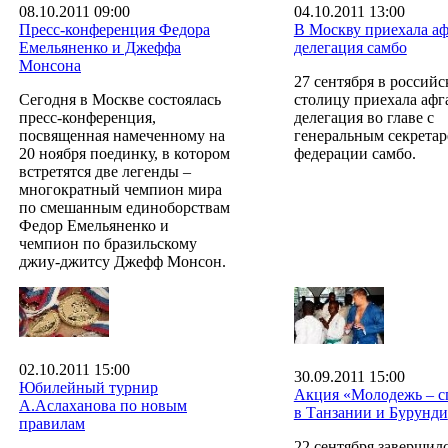
08.10.2011 09:00
04.10.2011 13:00
Пресс-конференция Федора
В Москву приехала аф
Емельяненко и Джеффа
делегация самбо
Монсона
27 сентября в россий
Сегодня в Москве состоялась
столицу приехала афг
пресс-конференция,
делегация во главе с
посвященная намеченному на
генеральным секрета
20 ноября поединку, в котором
федерации самбо.
встретятся две легенды –
многократный чемпион мира
по смешанным единоборствам
Федор Емельяненко и
чемпион по бразильскому
джиу-джитсу Джефф Монсон.
02.10.2011 15:00
30.09.2011 15:00
Юбилейный турнир
Акция «Молодежь – с
А.Аслаханова по новым
в Танзании и Бурунди
правилам
22 сентября завершил