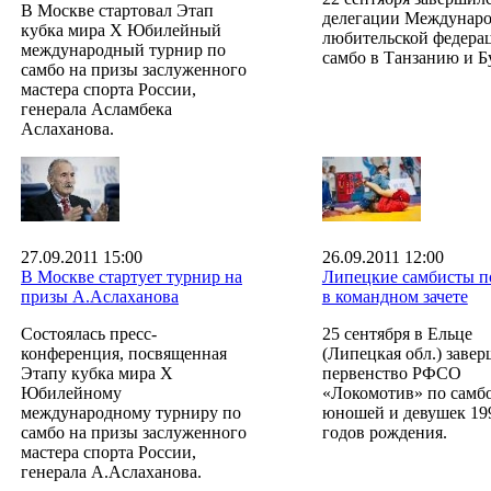
В Москве стартовал Этап
делегации Междунар
кубка мира Х Юбилейный
любительской федера
международный турнир по
самбо в Танзанию и Б
самбо на призы заслуженного
мастера спорта России,
генерала Асламбека
Аслаханова.
27.09.2011 15:00
26.09.2011 12:00
В Москве стартует турнир на
Липецкие самбисты п
призы А.Аслаханова
в командном зачете
Состоялась пресс-
25 сентября в Ельце
конференция, посвященная
(Липецкая обл.) заве
Этапу кубка мира X
первенство РФСО
Юбилейному
«Локомотив» по самбо
международному турниру по
юношей и девушек 19
самбо на призы заслуженного
годов рождения.
мастера спорта России,
генерала А.Аслаханова.