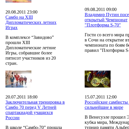
09.08.2011 09:00
20.08.2011 23:00
Владимир Путин посет
Самбо на XIII
открытый Чемпионат
Дипломатических летних
"Плотформа S-70"
Играх
Гости со всего мира 
В комплексе “Завидово”
в Сочи на открытие в
прошли XIII
чемпионата по боям б
Дипломатические летние
правил "Плотформа S-
Игры, собравшие более
пятисот участников из 20
стран.
20.07.2011 18:00
15.07.2011 12:00
Заключительная тренировка в
Российские самбисты
Самбо 70 перед V Летней
сильнейшие в мире
спартакиадой учащихся
В Венесуэле прошел 
России
кубка мира, Междуна
В школе “Самбо-70” прошла
турнир памяти Альбе