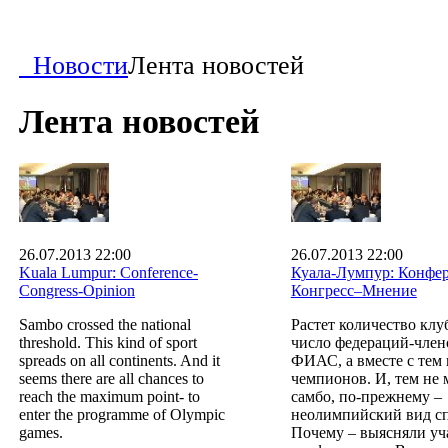
Новости
Лента новостей
Лента новостей
26.07.2013 22:00
26.07.2013 22:00
Kuala Lumpur: Conference-
Куала-Лумпур: Конфе
Congress-Opinion
Конгресс–Мнение
Sambo crossed the national
Растет количество клу
threshold. This kind of sport
число федераций-член
spreads on all continents. And it
ФИАС, а вместе с тем 
seems there are all chances to
чемпионов. И, тем не 
reach the maximum point- to
самбо, по-прежнему –
enter the programme of Olympic
неолимпийский вид сп
games.
Почему – выясняли уч