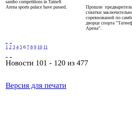
sambo competitions in Tatneft
Arena sports palace have passed.
Прошли предварител
схватки заключительн
соревнований по самб
дворце спорта "Татнеф
Арена".
1
2
3
4
5
6
7
8
9
10
11
Новости 101 - 120 из 477
Версия для печати