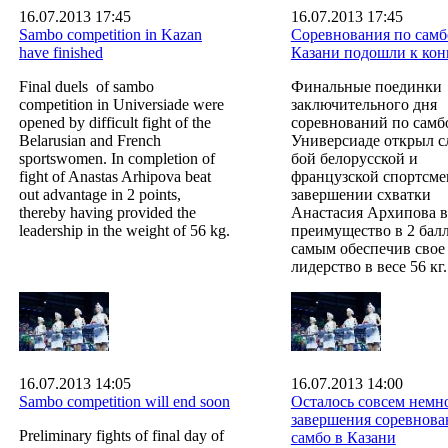
16.07.2013 17:45
16.07.2013 17:45
Sambo competition in Kazan
Соревнования по самб
have finished
Казани подошли к кон
Final duels of sambo
Финальные поединки
competition in Universiade were
заключительного дня
opened by difficult fight of the
соревнований по самб
Belarusian and French
Универсиаде открыл 
sportswomen. In completion of
бой белорусской и
fight of Anastas Arhipovа beat
французской спортсме
out advantage in 2 points,
завершении схватки
thereby having provided the
Анастасия Архипова 
leadership in the weight of 56 kg.
преимущество в 2 балл
самым обеспечив свое
лидерство в весе 56 кг.
16.07.2013 14:05
16.07.2013 14:00
Sambo competition will end soon
Осталось совсем немн
завершения соревнова
Preliminary fights of final day of
самбо в Казани