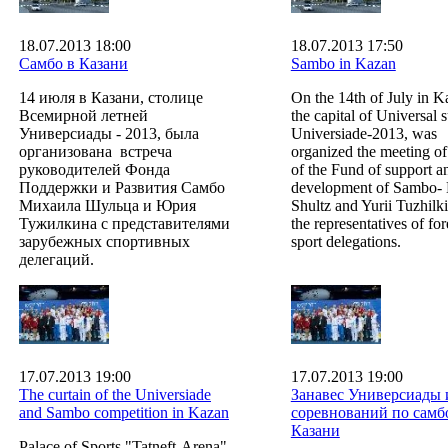
18.07.2013 18:00
18.07.2013 17:50
Самбо в Казани
Sambo in Kazan
14 июля в Казани, столице
On the 14th of July in K
Всемирной летней
the capital of Universal
Универсиады - 2013, была
Universiade-2013, was
организована встреча
organized the meeting of
руководителей Фонда
of the Fund of support a
Поддержки и Развития Самбо
development of Sambo- 
Михаила Шульца и Юрия
Shultz and Yurii Tuzhilk
Тужилкина с представителями
the representatives of fo
зарубежных спортивных
sport delegations.
делегаций.
17.07.2013 19:00
17.07.2013 19:00
The curtain of the Universiade
Занавес Универсиады 
and Sambo competition in Kazan
соревнований по самб
Казани
Palace of Sports "Tatneft-Arena"