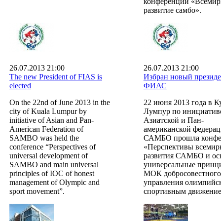
конференции «Всемир
развитие самбо».
26.07.2013 21:00
26.07.2013 21:00
The new President of FIAS is
Избран новый презид
elected
ФИАС
On the 22nd of June 2013 in the
22 июня 2013 года в К
city of Kuala Lumpur by
Лумпур по инициатив
initiative of Asian and Pan-
Азиатской и Пан-
American Federation of
американской федера
SAMBO was held the
САМБО прошла конфе
conference “Perspectives of
«Перспективы всемир
universal development of
развития САМБО и ос
SAMBO and main universal
универсальные принц
principles of IOC of honest
МОК добросовестного
management of Olympic and
управления олимпийс
sport movement”.
спортивным движение