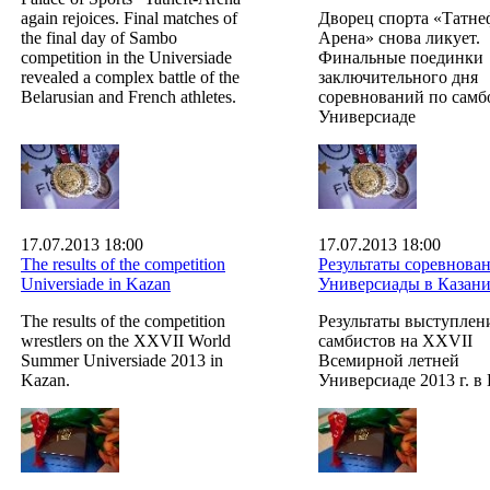
again rejoices. Final matches of
Дворец спорта «Татне
the final day of Sambo
Арена» снова ликует.
competition in the Universiade
Финальные поединки
revealed a complex battle of the
заключительного дня
Belarusian and French athletes.
соревнований по самб
Универсиаде
17.07.2013 18:00
17.07.2013 18:00
The results of the competition
Результаты соревнова
Universiade in Kazan
Универсиады в Казан
The results of the competition
Результаты выступлен
wrestlers on the XXVII World
самбистов на XXVII
Summer Universiade 2013 in
Всемирной летней
Kazan.
Универсиаде 2013 г. в 