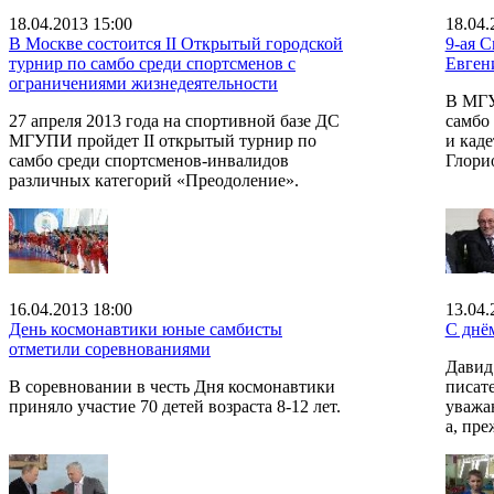
18.04.2013 15:00
18.04.
В Москве состоится II Открытый городской
9-ая С
турнир по самбо среди спортсменов с
Евген
ограничениями жизнедеятельности
В МГУ
27 апреля 2013 года на спортивной базе ДС
самбо
МГУПИ пройдет II открытый турнир по
и кад
самбо среди спортсменов-инвалидов
Глори
различных категорий «Преодоление».
16.04.2013 18:00
13.04.
День космонавтики юные самбисты
С днё
отметили соревнованиями
Давид 
В соревновании в честь Дня космонавтики
писате
приняло участие 70 детей возраста 8-12 лет.
уважаю
а, пре