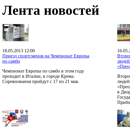
Лента новостей
18.05.2013 12:00
16.05.
Приезд спортсменов на Чемпионат Европы
Второ
по самбо
людей
«Прео
Чемпионат Европы по самбо в этом году
проходит в Италии, в городе Крема.
Второ
Соревнования пройдут с 17 по 21 мая.
людей
«Прео
в Дво
Госуд
Прибо