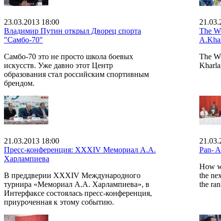
23.03.2013 18:00
21.03.
Владимир Путин открыл Дворец спорта
The Wo
"Самбо-70"
A.Kha
Самбо-70 это не просто школа боевых
The Wo
искусств. Уже давно этот Центр
Kharla
образования стал российским спортивным
брендом.
21.03.2013 18:00
21.03.
Пресс-конференция: XXXIV Мемориал А.А.
Pan- 
Харлампиева
How wi
В преддверии XXXIV Международного
the nex
турнира «Мемориал А.А. Харлампиева», в
the ra
Интерфаксе состоялась пресс-конференция,
приуроченная к этому событию.