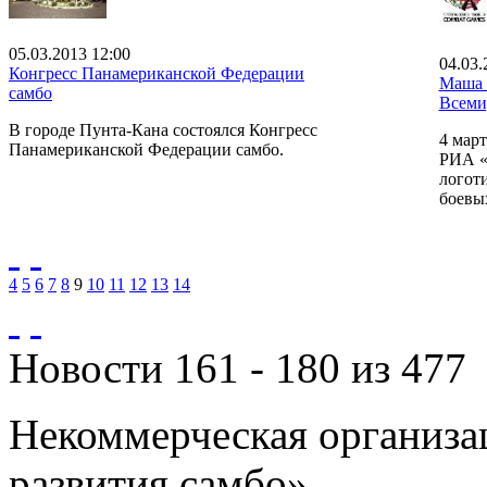
05.03.2013 12:00
04.03.
Конгресс Панамериканской Федерации
Маша 
самбо
Всеми
В городе Пунта-Кана состоялся Конгресс
4 март
Панамериканской Федерации самбо.
РИА «
логот
боевых
4
5
6
7
8
9
10
11
12
13
14
Новости 161 - 180 из 477
Некоммерческая организа
развития самбо».