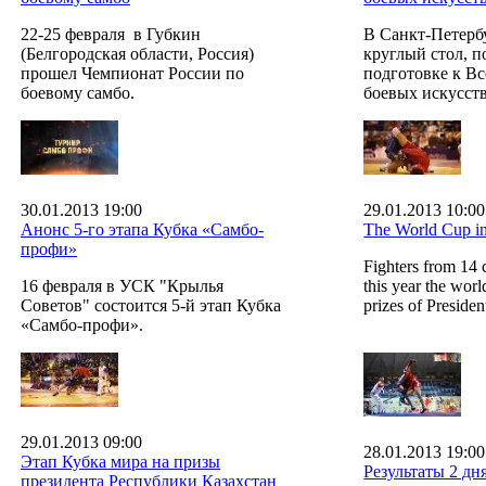
22-25 февраля в Губкин
В Санкт-Петербу
(Белгородская области, Россия)
круглый стол, 
прошел Чемпионат России по
подготовке к В
боевому самбо.
боевых искусст
30.01.2013 19:00
29.01.2013 10:00
Анонс 5-го этапа Кубка «Самбо-
The World Cup in
профи»
Fighters from 14 
16 февраля в УСК "Крылья
this year the wor
Советов" состоится 5-й этап Кубка
prizes of Preside
«Самбо-профи».
29.01.2013 09:00
28.01.2013 19:00
Этап Кубка мира на призы
Результаты 2 дн
президента Республики Казахстан