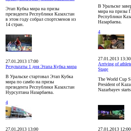
В Уральске зав
Этап Кубка мира на призы
мира на призы 
президента Республики Казахстан
Республики Каз
в этом году собрал спортсменов из
Назарбаева.
14 стран.
4
27.01.2013 13:30
27.01.2013 17:00
Arriving of athle
Результаты 1 дня Этапа Кубка мира
Stage
В Уральске стартовал Этап Кубка
The World Cup St
мира по самбо на призы
President of Kaz
президента Республики Казахстан
Nazarbayev starts
Нурсултана Назарбаева.
4
27.01.2013 13:00
27.01.2013 12:00