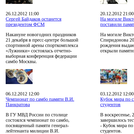
26.12.2012 11:00
20.12.2012 21:00
Сергей Байдаков останется
На могиле Викт
президентом ФСМ
поставили памя
Накануне новогодних праздников
На могиле Викт
21 декабря в пресс-центре большой
Спиридонова 20 
спортивной арены спорткомплекса
рождения выдаю
«Лужники» состоялась отчетно-
открыли памятн
выборная конференция федерации
самбо Москвы.
06.12.2012 12:00
03.12.2012 12:00
Чемпионат по самбо памяти В.И.
Кубок мира по 
Панкратова
студентов
В ГУ МВД России по столице
В воскресенье, 2
состоялся чемпионат по самбо,
завершилось те
посвященный памяти генерал-
- Кубок мира по
лейтенанта милиции В.И.
студентов.