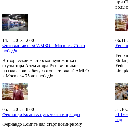
при С
вольно
14.11.2013 12:00
06.11.
Фотовыставка «САМБО в Москве - 75 лет
Fernan
побед!»
Fernan
В творческой мастерской художника и
Strikin
скульптора Александра Рукавишникова
Federat
начала свою работу фотовыставка «САМБО
birthp
в Москве – 75 лет побед!».
06.11.2013 18:00
31.10.
Фернандо Компте: путь чести и правды
«Школ
год
Фернандо Компте дал старт всемирному