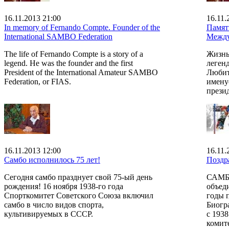
16.11.2013 21:00
16.11.
In memory of Fernando Compte. Founder of the
Памят
International SAMBO Federation
Между
The life of Fernando Compte is a story of a
Жизнь
legend. He was the founder and the first
леген
President of the International Amateur SAMBO
Любит
Federation, or FIAS.
имену
прези
16.11.2013 12:00
16.11.
Самбо исполнилось 75 лет!
Поздр
Сегодня самбо празднует свой 75-ый день
САМБО
рождения! 16 ноября 1938-го года
объеди
Спорткомитет Советского Союза включил
годы 
самбо в число видов спорта,
Биогр
культивируемых в СССР.
с 193
комит