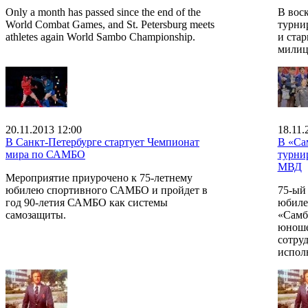
Only a month has passed since the end of the
В воск
World Combat Games, and St. Petersburg meets
турни
athletes again World Sambo Championship.
и ста
милиц
20.11.2013 12:00
18.11.
В Санкт-Петербурге стартует Чемпионат
В «Са
мира по САМБО
турни
МВД
Мероприятие приурочено к 75-летнему
юбилею спортивного САМБО и пройдет в
75-ый
год 90-летия САМБО как системы
юбиле
самозащиты.
«Самб
юноше
сотру
испол