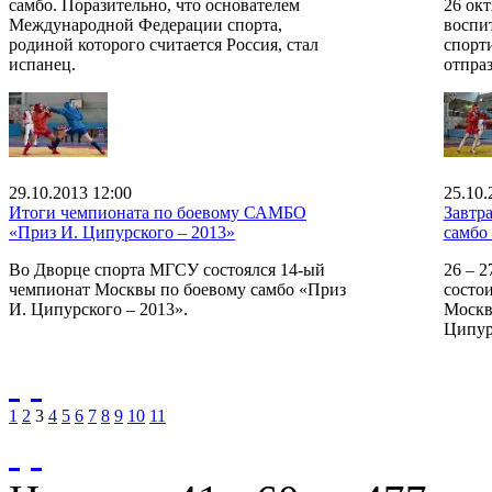
самбо. Поразительно, что основателем
26 окт
Международной Федерации спорта,
воспи
родиной которого считается Россия, стал
спорт
испанец.
отпра
29.10.2013 12:00
25.10.
Итоги чемпионата по боевому САМБО
Завтр
«Приз И. Ципурского – 2013»
самбо
Во Дворце спорта МГСУ состоялся 14-ый
26 – 
чемпионат Москвы по боевому самбо «Приз
состо
И. Ципурского – 2013».
Москв
Ципур
1
2
3
4
5
6
7
8
9
10
11