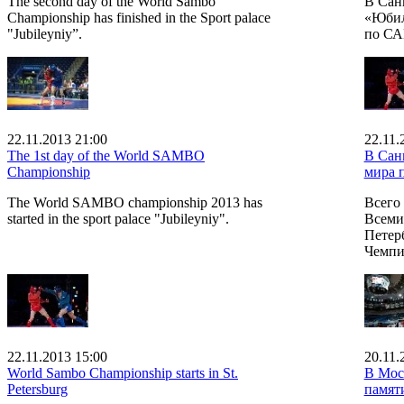
The second day of the World Sambo
В Сан
Championship has finished in the Sport palace
«Юбил
"Jubileyniy”.
по СА
22.11.2013 21:00
22.11.
The 1st day of the World SAMBO
В Сан
Championship
мира
The World SAMBO championship 2013 has
Всего
started in the sport palace "Jubileyniy".
Всеми
Петерб
Чемпи
22.11.2013 15:00
20.11.
World Sambo Championship starts in St.
В Мос
Petersburg
памят