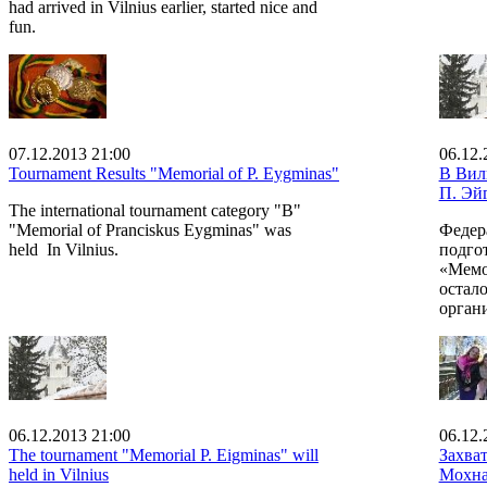
had arrived in Vilnius earlier, started nice and
fun.
07.12.2013 21:00
06.12.
Tournament Results "Memorial of P. Eygminas"
В Вил
П. Эй
The international tournament category "B"
"Memorial of Pranciskus Eygminas" was
Федер
held In Vilnius.
подго
«Мемо
остал
орган
06.12.2013 21:00
06.12.
The tournament "Memorial P. Eigminas" will
Захва
held in Vilnius
Мохн