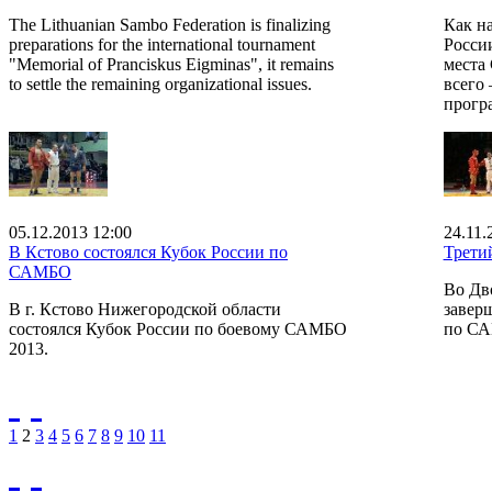
The Lithuanian Sambo Federation is finalizing
Как н
preparations for the international tournament
Росси
"Memorial of Pranciskus Eigminas", it remains
места
to settle the remaining organizational issues.
всего 
прогр
05.12.2013 12:00
24.11.
В Кстово состоялся Кубок России по
Трети
САМБО
Во Дв
В г. Кстово Нижегородской области
завер
состоялся Кубок России по боевому САМБО
по С
2013.
1
2
3
4
5
6
7
8
9
10
11