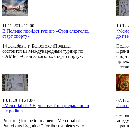
11.12.2013 12:00
10.12.
В Польше пройдет турнир «Стоп алкоголю,
“Мемо
старт спорту»
до пье
14 декабря в г. Белостоке (Польша)
Подго
состоится III Международный турнир по
Пранц
САМБО «Стоп алкоголю, старт спорту».
спорт
приех
весело
10.12.2013 21:00
07.12.
«Memorial of P. Eigminas»: from preparation to
Итоги
the podium
Сегод
Preparing for the tournament "Memorial of
между
Pranciskus Eygminas" for those athletes who
Пранц