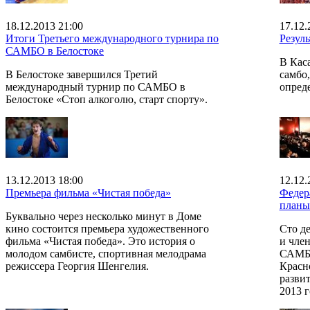
18.12.2013 21:00
17.12.
Итоги Третьего международного турнира по
Резул
САМБО в Белостоке
В Кас
В Белостоке завершился Третий
самбо,
международный турнир по САМБО в
опред
Белостоке «Стоп алкоголю, старт спорту».
13.12.2013 18:00
12.12.
Премьера фильма «Чистая победа»
Федер
планы
Буквально через несколько минут в Доме
кино состоится премьера художественного
Сто де
фильма «Чистая победа». Это история о
и чле
молодом самбисте, спортивная мелодрама
САМБО
режиссера Георгия Шенгелия.
Красн
разви
2013 г