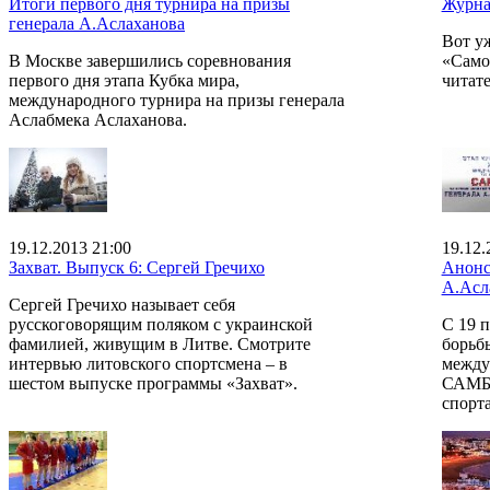
Итоги первого дня турнира на призы
Журна
генерала А.Аслаханова
Вот у
В Москве завершились соревнования
«Само
первого дня этапа Кубка мира,
читат
международного турнира на призы генерала
Аслабмека Аслаханова.
19.12.2013 21:00
19.12.
Захват. Выпуск 6: Сергей Гречихо
Анонс
А.Асл
Сергей Гречихо называет себя
русскоговорящим поляком с украинской
С 19 п
фамилией, живущим в Литве. Смотрите
борьб
интервью литовского спортсмена – в
между
шестом выпуске программы «Захват».
САМБО
спорт