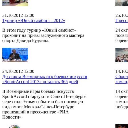
31.10.2012 12:00
25.10.
Турнир «Юный самбист - 2012»
Пресс
В этом году турнир «Юный самбист»
24 окт
проходит на призы заслуженного мастера
посвя
спорта Давида Рудмана.
сорев
24.10.2012 12:00
14.10.
До старта Всемирных игр боевых искусств
Сборн
«SportrAccord 2013» осталось 365 дней
коман
II Всемирные игры боевых искусств
14 окт
SportrAccord стартуют в Санкт-Петербурге
сорев
через год. Этому событию был посвящен
компл
видеомост Москва-Санкт-Петербург,
побед
прошедший в пресс-центре «РИА
Новости».