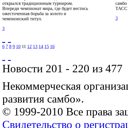
открылся традиционным турниром.
самбо
Впереди чемпионат мира, где будет вестись
ТАСС 
ожесточенная борьба за золото и
3
чемпионский титул.
3
6
7
8
9
10
11
12
13
14
15
16
Новости 201 - 220 из 477
Некоммерческая организа
развития самбо».
© 1999-2010 Все права з
Свидетельство о регистр