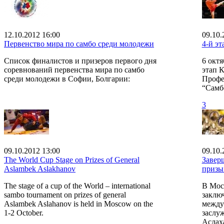
12.10.2012 16:00
09.10.
Первенство мира по самбо среди молодежи
4-й э
Список финалистов и призеров первого дня
6 октя
соревнований первенства мира по самбо
этап 
среди молодежи в Софии, Болгарии:
Профе
“Самб
3
09.10.2012 13:00
09.10.
The World Cup Stage on Prizes of General
Завер
Aslambek Aslakhanov
призы
The stage of a cup of the World – international
В Моск
sambo tournament on prizes of general
заклю
Aslambek Aslahanov is held in Moscow on the
между
1-2 October.
заслу
Аслах