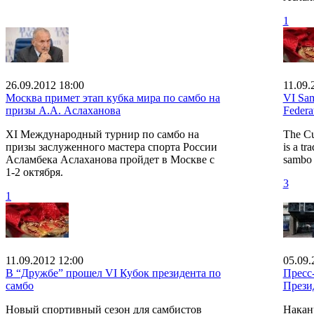
1
26.09.2012 18:00
11.09.
Москва примет этап кубка мира по самбо на
VI Sam
призы А.А. Аслаханова
Federa
XI Международный турнир по самбо на
The Cu
призы заслуженного мастера спорта России
is a tr
Асламбека Аслаханова пройдет в Москве с
sambo 
1-2 октября.
3
1
11.09.2012 12:00
05.09.
В “Дружбе” прошел VI Кубок президента по
Пресс
самбо
Прези
Новый спортивный сезон для самбистов
Накан