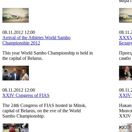
мира п
08.11.2012 12:00
08.11.
Arrival of the Athletes World Sambo
XXXVI
Championship 2012
Белару
This year World Sambo Championship is held in
Приез
the capital of Belarus.
самбо 
08.11.2012 12:00
08.11.
XXIV Congress of FIAS
XXIV 
The 24th Congress of FIAS hosted in Minsk,
Накан
capital of Belarus, on the eve of the World
Минск
Sambo Championship.
XXIV 