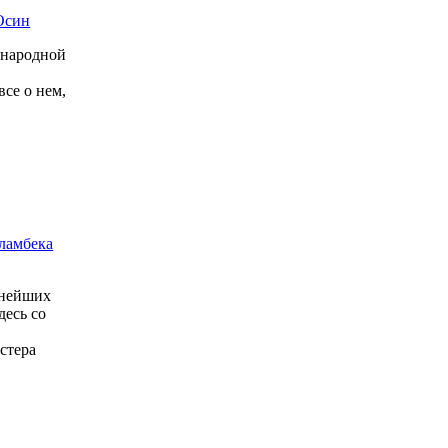
Осин
ународной
все о нем,
ламбека
пнейших
десь со
у
стера