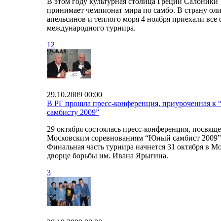
В этом году культурная столица Греции Салоники
принимает чемпионат мира по самбо. В страну оли
апельсинов и теплого моря 4 ноября приехали все
международного турнира.
12
29.10.2009 00:00
В РГ прошла пресс-конференция, приуроченная к
самбисту 2009”
29 октября состоялась пресс-конференция, посвящ
Московским соревнованиям “Юный самбист 2009”
Финальная часть турнира начнется 31 октября в М
дворце борьбы им. Ивана Ярыгина.
3