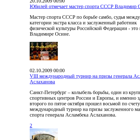
20.10.2009 00:00
Юбилей отмечает мастер спорта СССР Владимир 
Мастер спорта СССР по борьбе самбо, судья межд
категории экстра класса и заслуженный работник
физической культуры Российской Федерации - это 
Владимире Осине.
02.10.2009 00:00
VIII международный турнир на призы генерала Ас
Аслаханова
Санкт-Петербург – колыбель борьбы, один из кру
спортивных центров России и Европы, и именно з
второго по пятое октября прошел восьмой по счет
международный турнир на призы заслуженного ма
спорта генерала Асламбека Аслаханова.
2