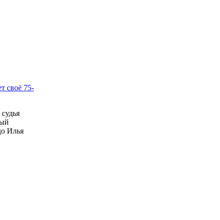
т своё 75-
 судья
ный
до Илья