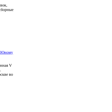
вок,
 сборные
 “Юному
енная V
.
оскве во