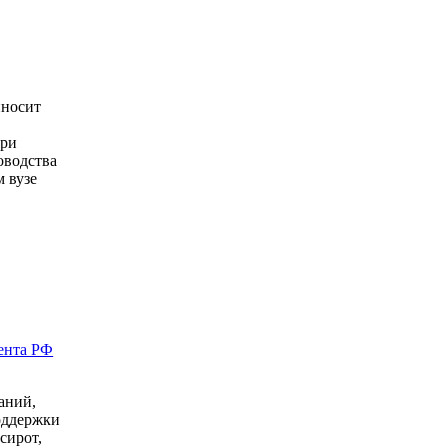
иносит
и
при
оводства
м вузе
ента РФ
аний,
оддержки
сирот,