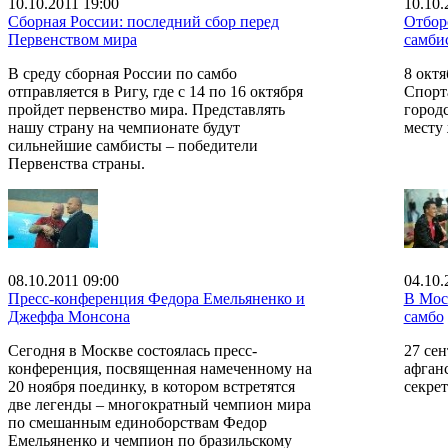
10.10.2011 19:00
10.10.
Сборная России: последний сбор перед
Отбор
Первенством мира
самби
В среду сборная России по самбо
8 октя
отправляется в Ригу, где с 14 по 16 октября
Спорт
пройдет первенство мира. Представлять
город
нашу страну на чемпионате будут
месту
сильнейшие самбисты – победители
Первенства страны.
08.10.2011 09:00
04.10.
Пресс-конференция Федора Емельяненко и
В Мос
Джеффа Монсона
самбо
Сегодня в Москве состоялась пресс-
27 се
конференция, посвященная намеченному на
афганс
20 ноября поединку, в котором встретятся
секре
две легенды – многократный чемпион мира
по смешанным единоборствам Федор
Емельяненко и чемпион по бразильскому