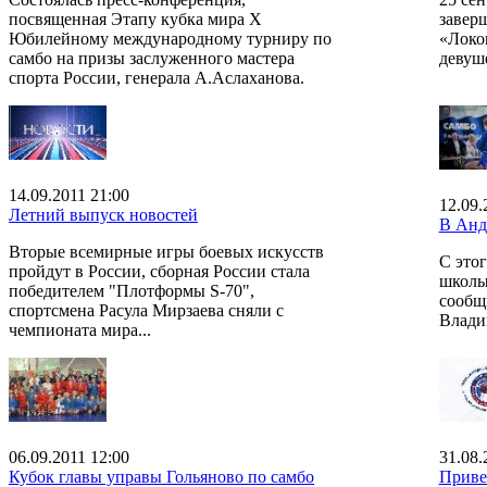
посвященная Этапу кубка мира X
завер
Юбилейному международному турниру по
«Локо
самбо на призы заслуженного мастера
девуш
спорта России, генерала А.Аслаханова.
14.09.2011 21:00
12.09.
Летний выпуск новостей
В Анд
Вторые всемирные игры боевых искусств
С это
пройдут в России, сборная России стала
школы 
победителем "Плотформы S-70",
сообщ
спортсмена Расула Мирзаева сняли с
Влади
чемпионата мира...
06.09.2011 12:00
31.08.
Кубок главы управы Гольяново по самбо
Приве