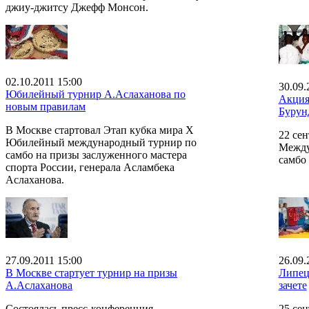
джиу-джитсу Джефф Монсон.
02.10.2011 15:00
30.09.
Юбилейный турнир А.Аслаханова по
Акция
новым правилам
Бурун
В Москве стартовал Этап кубка мира Х
22 сен
Юбилейный международный турнир по
Между
самбо на призы заслуженного мастера
самбо
спорта России, генерала Асламбека
Аслаханова.
27.09.2011 15:00
26.09.
В Москве стартует турнир на призы
Липец
А.Аслаханова
зачете
Состоялась пресс-конференция,
25 сен