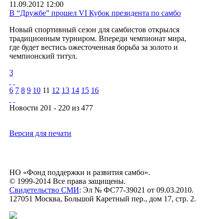
11.09.2012 12:00
В “Дружбе” прошел VI Кубок президента по самбо
Новый спортивный сезон для самбистов открылся
традиционным турниром. Впереди чемпионат мира,
где будет вестись ожесточенная борьба за золото и
чемпионский титул.
3
6
7
8
9
10
11
12
13
14
15
16
Новости 201 - 220 из 477
Версия для печати
НО «Фонд поддержки и развития самбо».
© 1999-2014 Все права защищены.
Свидетельство СМИ
: Эл № ФС77-39021 от 09.03.2010.
127051 Москва, Большой Каретный пер., дом 17, стр. 2.