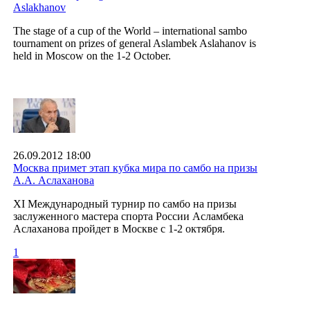
Aslakhanov
The stage of a cup of the World – international sambo
tournament on prizes of general Aslambek Aslahanov is
held in Moscow on the 1-2 October.
26.09.2012 18:00
Москва примет этап кубка мира по самбо на призы
А.А. Аслаханова
XI Международный турнир по самбо на призы
заслуженного мастера спорта России Асламбека
Аслаханова пройдет в Москве с 1-2 октября.
1