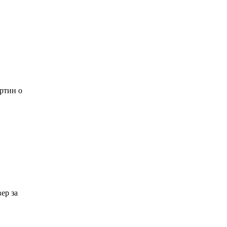
ртин о
ер за