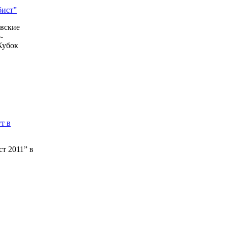
бист”
вские
-
Кубок
т в
т 2011” в