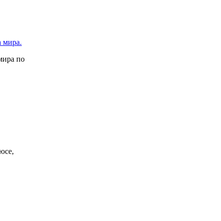
 мира.
мира по
юсе,