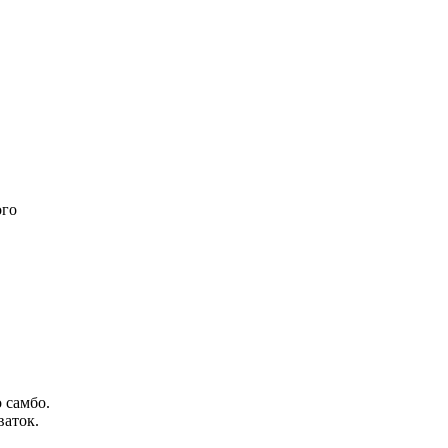
ого
 самбо.
ваток.