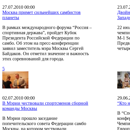
27.07.2010 00:00
23.07.
Москва примет сильнейших самбистов
Двойн
планеты
Запад
В рамках международного форума “Россия –
22 ию
спортивная держава”, пройдет Кубок
чемпи
Президента Российской Федерации по
М-1 S
самбо. Об этом на пресс-конференции
Предв
заявил заместитель мэра Москвы Сергей
четыр
Байдаков. Он отметил значение и важность
этих соревнований для города.
5
02.07.2010 00:00
29.06.
В Мэрии чествовали спортсменов сборной
“Кто н
команды Москвы
В “Спо
В Мэрии прошло заседание
конфе
попечительского совета Федерации самбо
Чемпи
Москвы, на котором чествовали
Европ