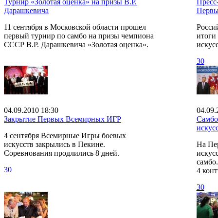
Турнир «Золотая оценка» на призы В.Р.
Пресс
Дарашкевича
Первы
11 сентября в Московской области прошел
Росси
первый турнир по самбо на призы чемпиона
итоги
СССР В.Р. Дарашкевича «Золотая оценка».
искусс
30
04.09.2010 18:30
04.09.
Закрытие Первых Всемирных ИГР
Самбо
искус
4 сентября Всемирные Игры боевых
искусств закрылись в Пекине.
На Пе
Соревнования продлились 8 дней.
искусс
самбо.
30
4 конт
30