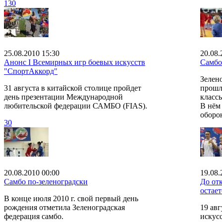
1
30
25.08.2010 15:30
20.08.
Анонс I Всемирных игр боевых искусств
Самбо 
"СпортАккорд"
Зелено
31 августа в китайской столице пройдет
прошл
день презентации Международной
класс
любительской федерации САМБО (FIAS).
В нём
оборо
30
20.08.2010 00:00
19.08.
Самбо по-зеленоградски
До от
остает
В конце июля 2010 г. свой первый день
рождения отметила Зеленоградская
19 ав
федерация самбо.
искус