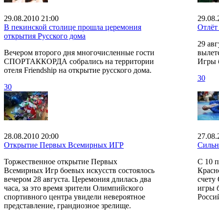
29.08.2010 21:00
29.08.
В пекинской столице прошла церемония
Отлёт
открытия Русского дома
29 авг
Вечером второго дня многочисленные гости
вылет
СПОРТАККОРДА собрались на территории
Игры 
отеля Friendship на открытие русского дома.
30
30
28.08.2010 20:00
27.08.
Открытие Первых Всемирных ИГР
Сильн
Торжественное открытие Первых
С 10 п
Всемирных Игр боевых искусств состоялось
Красн
вечером 28 августа. Церемония длилась два
счету
часа, за это время зрители Олимпийского
игры 
спортивного центра увидели невероятное
Росси
представление, грандиозное зрелище.