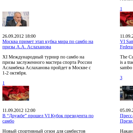
1
26.09.2012 18:00
11.09.
Москва примет этап кубка мира по самбо на
VI Sam
призы А.А. Аслаханова
Federa
XI Международный турнир по самбо на
The Cu
призы заслуженного мастера спорта России
is a tr
Асламбека Аслаханова пройдет в Москве с
sambo 
1-2 октября.
3
1
11.09.2012 12:00
05.09.
В “Дружбе” прошел VI Кубок президента по
Пресс
самбо
Прези
Новый спортивный сезон для самбистов
Накан