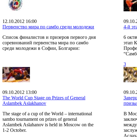
12.10.2012 16:00
09.10.
Первенство мира по самбо среди молодежи
4-й э
Список финалистов и призеров первого дня
6 октя
соревнований первенства мира по самбо
этап 
среди молодежи в Софии, Болгарии:
Профе
“Самб
3
09.10.2012 13:00
09.10.
The World Cup Stage on Prizes of General
Завер
Aslambek Aslakhanov
призы
The stage of a cup of the World – international
В Моск
sambo tournament on prizes of general
заклю
Aslambek Aslahanov is held in Moscow on the
между
1-2 October.
заслу
Аслах