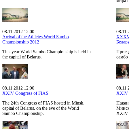
мира п
08.11.2012 12:00
08.11.
Arrival of the Athletes World Sambo
XXXVI
Championship 2012
Белару
This year World Sambo Championship is held in
Приез
the capital of Belarus.
самбо 
08.11.2012 12:00
08.11.
XXIV Congress of FIAS
XXIV 
The 24th Congress of FIAS hosted in Minsk,
Накан
capital of Belarus, on the eve of the World
Минск
Sambo Championship.
XXIV 