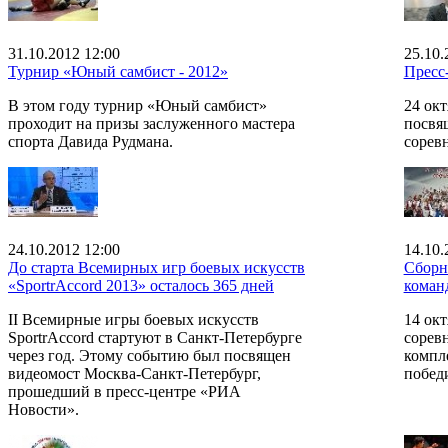
31.10.2012 12:00
25.10.
Турнир «Юный самбист - 2012»
Пресс
В этом году турнир «Юный самбист»
24 окт
проходит на призы заслуженного мастера
посвя
спорта Давида Рудмана.
сорев
24.10.2012 12:00
14.10.
До старта Всемирных игр боевых искусств
Сборн
«SportrAccord 2013» осталось 365 дней
коман
II Всемирные игры боевых искусств
14 окт
SportrAccord стартуют в Санкт-Петербурге
сорев
через год. Этому событию был посвящен
компл
видеомост Москва-Санкт-Петербург,
побед
прошедший в пресс-центре «РИА
Новости».