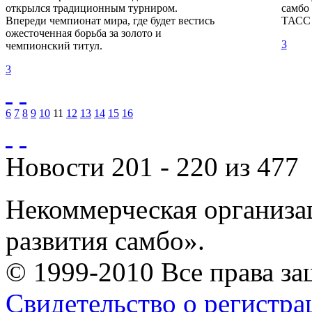
открылся традиционным турниром.
самбо
Впереди чемпионат мира, где будет вестись
ТАСС 
ожесточенная борьба за золото и
3
чемпионский титул.
3
6
7
8
9
10
11
12
13
14
15
16
Новости 201 - 220 из 477
Некоммерческая организа
развития самбо».
© 1999-2010 Все права з
Свидетельство о регистр