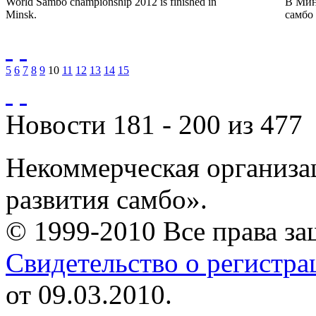
World Sambo championship 2012 is finished in
В Мин
Minsk.
самбо 
5
6
7
8
9
10
11
12
13
14
15
Новости 181 - 200 из 477
Некоммерческая организа
развития самбо».
© 1999-2010 Все права з
Свидетельство о регистр
от 09.03.2010.