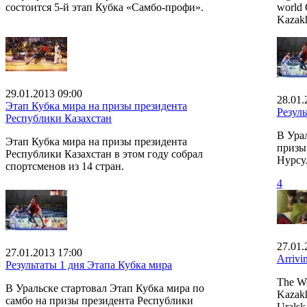
состоится 5-й этап Кубка «Самбо-профи».
world 
Kazakh
29.01.2013 09:00
28.01.
Этап Кубка мира на призы президента
Резуль
Республики Казахстан
В Ура
Этап Кубка мира на призы президента
призы
Республики Казахстан в этом году собрал
Нурсу
спортсменов из 14 стран.
4
27.01.
27.01.2013 17:00
Arrivi
Результаты 1 дня Этапа Кубка мира
The Wo
В Уральске стартовал Этап Кубка мира по
Kazakh
самбо на призы президента Республики
Uralsk