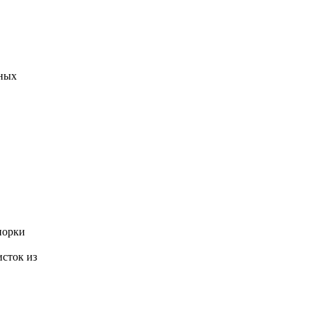
юных
иорки
исток из