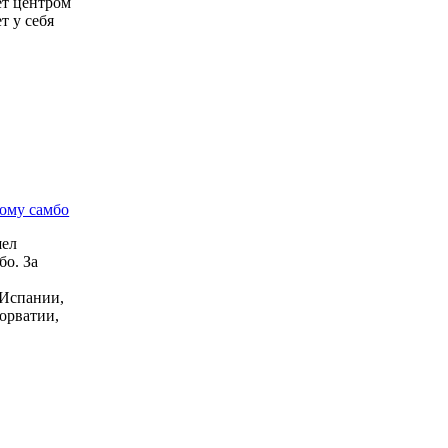
ет центром
т у себя
ому самбо
шел
о. За
 Испании,
орватии,