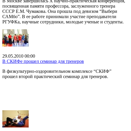
В Москве завершилась X научно-практическая конференция,
посвященная памяти профессора, заслуженного тренера
СССР Е.М. Чумакова. Она прошла под девизом “Выбери
САМбо”. В ее работе принимали участие преподаватели
РГУФКа, научные сотрудники, молодые ученые и студенты.
29.05.2010 00:00
В СКИФе прошел семинар для тренеров
В физкультурно-оздоровительном комплексе “СКИФ”
прошел второй практический семинар для тренеров.