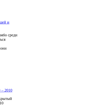
шей и
амбо среди
ься
 они
 – 2010
ткрытый
10