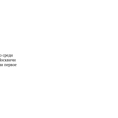
о среди
Москвичи
ли первое