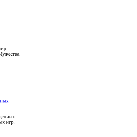
нир
Мужества,
вных
дении в
ых игр.