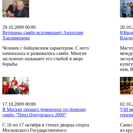
29.10.2009 00:00
20.10.
Ветераны самбо вспоминают Анатолия
Юбиле
Харлампиева
Влади
Человек с бойцовским характером. С него
Масте
начиналось и развивалось самбо. Многие
между
заслужено называют его глыбой в мире
заслу
борьбы.
культу
нем, 
17.10.2009 00:00
02.10.
В Москве прошел чемпионат по боевому
VIII 
самбо ”Приз Ципурского 2009”
генер
С 16 по 17 октября в стенах дворца спорта
Санкт
Московского Государственного
из кр