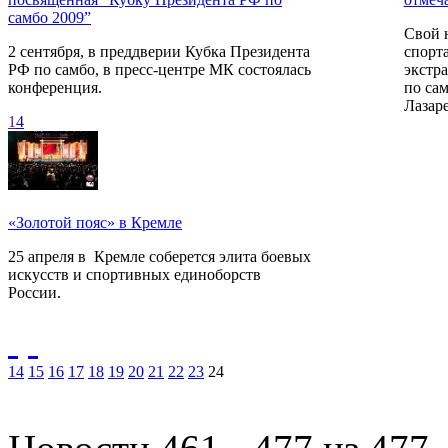
самбо 2009”
Свой 
2 сентября, в преддверии Кубка Президента
спорт
РФ по самбо, в пресс-центре МК состоялась
экстр
конференция.
по са
Лазар
1
4
«Золотой пояс» в Кремле
25 апреля в Кремле соберется элита боевых
искусств и спортивных единоборств
России.
14
15
16
17
18
19
20
21
22
23
24