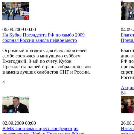
06.09.2009 00:00
04.09.
На Кубке Президента РФ по самбо 2009
Благо
сборная России заняла первое место
Прези
Огромный праздник для всех любителей
Благо
самбо состоялся в минувшую субботу.
дню з
Ежегодный, 3-ый по счету, Кубок
РФ по
Президента нашей страны собрал под свои
присл
знамена лучших самбистов СНГ и России.
сирот
России
4
Акции
6
4
02.09.2009 00:00
26.08.
В МК состоялась пресс-конференция
Извес
посвященная “Кубку Президента РФ по
отмеча