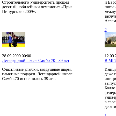
Строительного Университета прошел
и Евро
десятый, юбилейный чемпионат «Приз
пятое
Ципурского 2009».
между
заслуж
Аслам
2
28.09.2009 00:00
12.09.
Легендарной школе Самбо-70 - 39 лет
В МГ
Счастливые улыбки, воздушные шары,
Инициа
памятные подарки. Легендарной школе
даже 
Самбо-70 исполнилось 39 лет.
иници
выпус
Болло
федер
униве
в свое
десяти
1