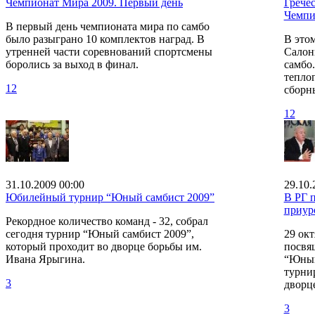
Чемпионат Мира 2009. Первый день
Грече
Чемпи
В первый день чемпионата мира по самбо
было разыграно 10 комплектов наград. В
В это
утренней части соревнований спортсмены
Салон
боролись за выход в финал.
самбо.
теплог
12
сборн
12
31.10.2009 00:00
29.10.
Юбилейный турнир “Юный самбист 2009”
В РГ 
приур
Рекордное количество команд - 32, собрал
сегодня турнир “Юный самбист 2009”,
29 окт
который проходит во дворце борьбы им.
посвя
Ивана Ярыгина.
“Юный
турнир
3
дворц
3