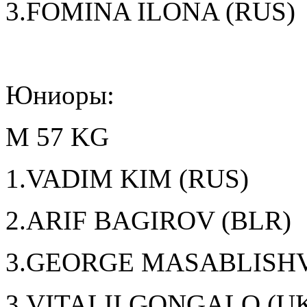
3.FOMINA ILONA (RUS)
Юниоры:
M 57 KG
1.VADIM KIM (RUS)
2.ARIF BAGIROV (BLR)
3.GEORGE MASABLISHV
3.VITALII GONGALO (U