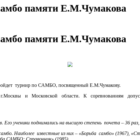
самбо памяти Е.М.Чумакова
самбо памяти Е.М.Чумакова
пройдет турнир по САМБО, посвященный Е.М.Чумакову.
Москвы и Московской области. К соревнованиям допуска
в. Его ученики поднимались на высшую степень почета – 36 раз,
 самбо. Наиболее известные из них – «Борьба самбо» (1967), «
ьба САМБО: Справочник» (1985).