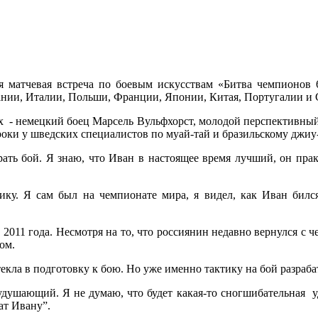
матчевая встреча по боевым искусствам «Битва чемпионов 6
ании, Италии, Польши, Франции, Японии, Китая, Португалии и
их - немецкий боец Марсель Вульфхорст, молодой перспективн
роки у шведских специалистов по муай-тай и бразильскому джиу
ать бой. Я знаю, что Иван в настоящее время лучший, он практ
нику. Я сам был на чемпионате мира, я видел, как Иван билс
11 года. Несмотря на то, что россиянин недавно вернулся с че
ом.
екла в подготовку к бою. Но уже именно тактику на бой разраб
удушающий. Я не думаю, что будет какая-то сногшибательная уд
ват Ивану”.