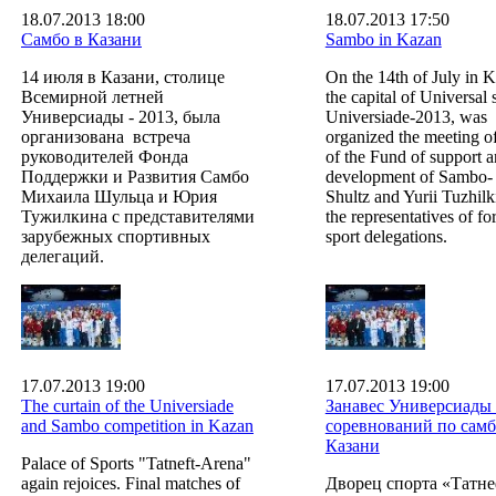
18.07.2013 18:00
18.07.2013 17:50
Самбо в Казани
Sambo in Kazan
14 июля в Казани, столице
On the 14th of July in K
Всемирной летней
the capital of Universa
Универсиады - 2013, была
Universiade-2013, was
организована встреча
organized the meeting o
руководителей Фонда
of the Fund of support 
Поддержки и Развития Самбо
development of Sambo- 
Михаила Шульца и Юрия
Shultz and Yurii Tuzhilk
Тужилкина с представителями
the representatives of fo
зарубежных спортивных
sport delegations.
делегаций.
17.07.2013 19:00
17.07.2013 19:00
The curtain of the Universiade
Занавес Универсиады
and Sambo competition in Kazan
соревнований по самб
Казани
Palace of Sports "Tatneft-Arena"
again rejoices. Final matches of
Дворец спорта «Татне