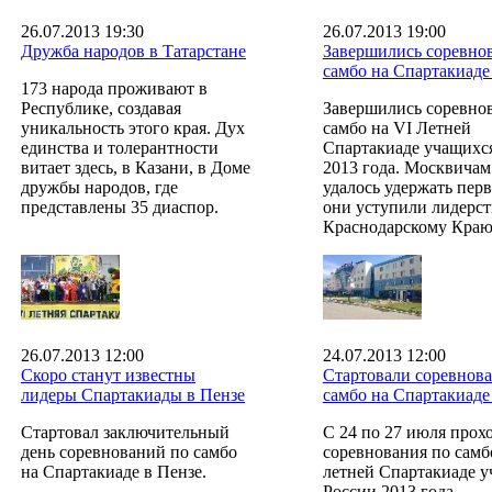
26.07.2013 19:30
26.07.2013 19:00
Дружба народов в Татарстане
Завершились соревно
самбо на Спартакиаде
173 народа проживают в
Республике, создавая
Завершились соревно
уникальность этого края. Дух
самбо на VI Летней
единства и толерантности
Спартакиаде учащихс
витает здесь, в Казани, в Доме
2013 года. Москвичам
дружбы народов, где
удалось удержать перв
представлены 35 диаспор.
они уступили лидерст
Краснодарскому Краю
26.07.2013 12:00
24.07.2013 12:00
Скоро станут известны
Стартовали соревнова
лидеры Спартакиады в Пензе
самбо на Спартакиаде
Стартовал заключительный
С 24 по 27 июля прох
день соревнований по самбо
соревнования по самб
на Спартакиаде в Пензе.
летней Спартакиаде 
России 2013 года.