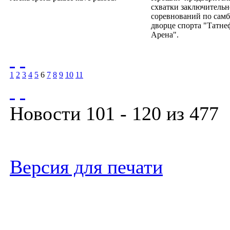
схватки заключительн
соревнований по самб
дворце спорта "Татне
Арена".
1
2
3
4
5
6
7
8
9
10
11
Новости 101 - 120 из 477
Версия для печати