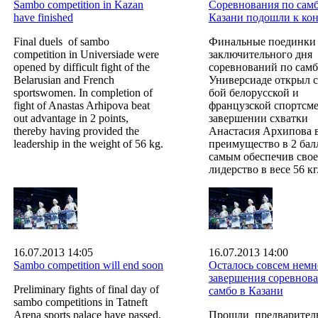
Sambo competition in Kazan
Соревнования по самб
have finished
Казани подошли к ко
Final duels of sambo
Финальные поединки
competition in Universiade were
заключительного дня
opened by difficult fight of the
соревнований по самб
Belarusian and French
Универсиаде открыл 
sportswomen. In completion of
бой белорусской и
fight of Anastas Arhipovа beat
французской спортсме
out advantage in 2 points,
завершении схватки
thereby having provided the
Анастасия Архипова 
leadership in the weight of 56 kg.
преимущество в 2 балл
самым обеспечив свое
лидерство в весе 56 кг
16.07.2013 14:05
16.07.2013 14:00
Sambo competition will end soon
Осталось совсем немн
завершения соревнов
Preliminary fights of final day of
самбо в Казани
sambo competitions in Tatneft
Arena sports palace have passed.
Прошли предварител