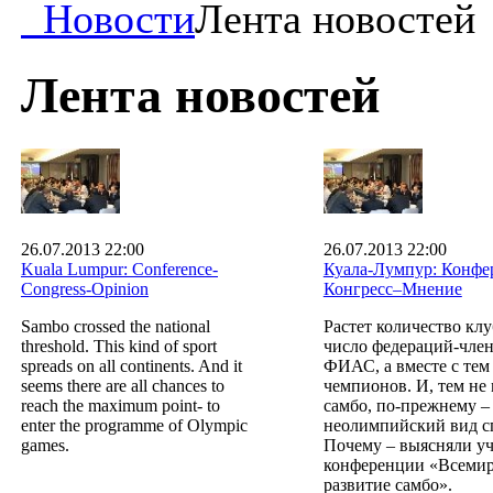
Новости
Лента новостей
Лента новостей
26.07.2013 22:00
26.07.2013 22:00
Kuala Lumpur: Conference-
Куала-Лумпур: Конфе
Congress-Opinion
Конгресс–Мнение
Sambo crossed the national
Растет количество клу
threshold. This kind of sport
число федераций-чле
spreads on all continents. And it
ФИАС, а вместе с тем
seems there are all chances to
чемпионов. И, тем не 
reach the maximum point- to
самбо, по-прежнему –
enter the programme of Olympic
неолимпийский вид с
games.
Почему – выясняли у
конференции «Всеми
развитие самбо».