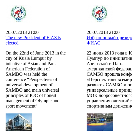
26.07.2013 21:00
26.07.2013 21:00
The new President of FIAS is
Избран новый презид
elected
ФИАС
On the 22nd of June 2013 in the
22 июня 2013 года в К
city of Kuala Lumpur by
Лумпур по инициатив
initiative of Asian and Pan-
Азиатской и Пан-
American Federation of
американской федера
SAMBO was held the
САМБО прошла конф
conference “Perspectives of
«Перспективы всемир
universal development of
развития САМБО и о
SAMBO and main universal
универсальные прин
principles of IOC of honest
МОК добросовестног
management of Olympic and
управления олимпийс
sport movement”.
спортивным движени