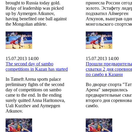
brought to Russia today gold.
принесла России сего
Relay of leadership was picked
золото. Эстафету лиде
up by Aymergen Atkunov,
подхватил Аймерген
having benefited one ball against
Аткунов, выиграв один
the Mongolian athlete.
монгольского спортсм
15.07.2013 14:00
15.07.2013 14:00
The second day of sambo
Прошли предваритель
competitions in Kazan has started
схватки 2 дня соревн
по самбо в Казани
In Tatneft Arena sports palace
preliminary fights of the second
Во дворце спорта "Тат
day of competitions on sambo
Арена" завершились
came to the end. In the ending
предварительные схва
surely quitted Anna Haritonova,
второго дня соревнов
Uali Kurzhev and Aymepgen
самбо.
Atkunov.