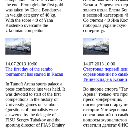
the end. From girls the first gold
Казани. У девушек пе
was taken by Elena Bondareva
золото взяла Елена Бо
in weight category of 48 kg.
в весовой категории 48
With the score 4:0 of Yana
Со счетом 4:0 Яна Кос
Kostenko overcame the
поборола украинскую
Ukrainian competitor.
соперницу.
14.07.2013 10:00
14.07.2013 10:00
The first day of the sambo
Стартовал первый ден
tournament has started in Kazan
соревнований по самб
Универсиаде в Казани
In Tatneft Arena sports palace a
press conference just was held. It
Во дворце спорта "Тат
was devoted to start of the first
Арена" только что пр
competitions in the history of
пресс-конференция,
University games on sambo.
посвященная старту п
Questions of journalists were
истории Универсиады
answered by the delegate of
соревнований по самб
FISU Sergey Tabakov and the
вопросы журналистов
sporting director of FIAS Dmitry
ответили делегат ФИ