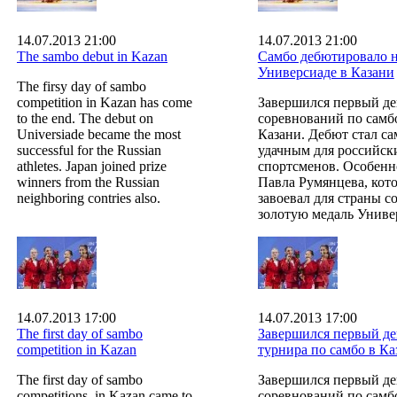
14.07.2013 21:00
14.07.2013 21:00
The sambo debut in Kazan
Самбо дебютировало 
Универсиаде в Казани
The firsy day of sambo
competition in Kazan has come
Завершился первый де
to the end. The debut on
соревнований по самб
Universiade became the most
Казани. Дебют стал с
successful for the Russian
удачным для российск
athletes. Japan joined prize
спортсменов. Особенн
winners from the Russian
Павла Румянцева, кот
neighboring contries also.
завоевал для страны с
золотую медаль Униве
14.07.2013 17:00
14.07.2013 17:00
The first day of sambo
Завершился первый де
competition in Kazan
турнира по самбо в Ка
The first day of sambo
Завершился первый де
competitions in Kazan came to
соревнований по самб