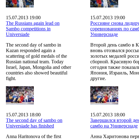
15.07.2013 19:00
15.07.2013 19:00
The Russians again lead on
Россияне снова лидир
Sambo competitions in
соревнованиях по сам
Universiade
Универсиаде
The second day of sambo in
Второй день самбо в 
Kazan responded again a
вновь отозвался росс
scattering of gold medals of the
золотых медалей росс
Russian national team. Today
сборной. Красивую бо
Israel, Japan, Mongolia and other
сегодня также показал
countries also showed beautiful
Япония, Израиль, Мон
fight.
другие.
15.07.2013 18:00
15.07.2013 18:00
The second day of sambo on
Завершился второй де
Universiade has finished
самбо на Универсиаде
Anna Haritonova of the first
Анна Харитонова пер