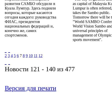
развития САМБО обсудили в
as capital of Malaysia K
Куала Лумпур. Здесь подняли
Lumpur is often referred
вопросы, которые касаются
takes the Sambo public.
сегодня каждого: руководства
Tomorrow there will be 
ФИАС, президентов
"World SAMBO Confer
национальных федераций и,
World Vision Sambo and
конечно же, самих
universal principles of
спортсменов.
management of Olympic
sports movement".
2
3
4
5
6
7
8
9
10
11
12
Новости 121 - 140 из 477
Версия для печати