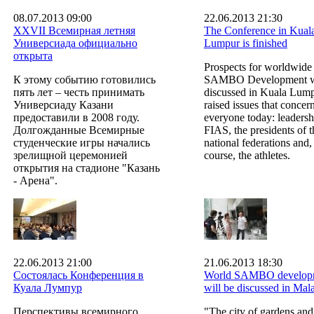
08.07.2013 09:00
22.06.2013 21:30
XXVII Всемирная летняя
The Conference in Kual
Универсиада официально
Lumpur is finished
открыта
Prospects for worldwide
К этому событию готовились
SAMBO Development w
пять лет – честь принимать
discussed in Kuala Lumpu
Универсиаду Казани
raised issues that concer
предоставили в 2008 году.
everyone today: leadersh
Долгожданные Всемирные
FIAS, the presidents of t
студенческие игры начались
national federations and,
зрелищной церемонией
course, the athletes.
открытия на стадионе "Казань
- Арена".
22.06.2013 21:00
21.06.2013 18:30
Состоялась Конференция в
World SAMBO develop
Куала Лумпур
will be discussed in Mal
Перспективы всемирного
"The city of gardens and 