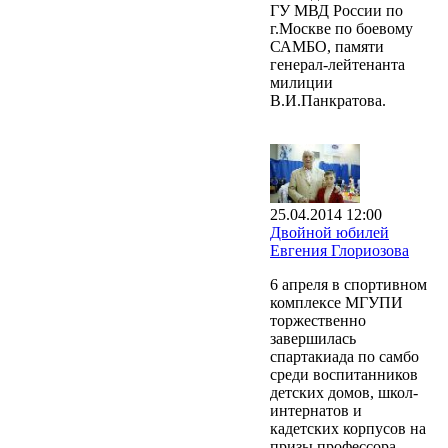
ГУ МВД России по
г.Москве по боевому
САМБО, памяти
генерал-лейтенанта
милиции
В.И.Панкратова.
25.04.2014 12:00
Двойной юбилей
Евгения Глориозова
6 апреля в спортивном
комплексе МГУПИ
торжественно
завершилась
спартакиада по самбо
среди воспитанников
детских домов, школ-
интернатов и
кадетских корпусов на
призы профессора