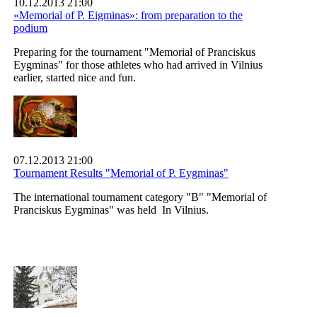
10.12.2013 21:00
«Memorial of P. Eigminas»: from preparation to the
podium
Preparing for the tournament "Memorial of Pranciskus
Eygminas" for those athletes who had arrived in Vilnius
earlier, started nice and fun.
07.12.2013 21:00
Tournament Results "Memorial of P. Eygminas"
The international tournament category "B" "Memorial of
Pranciskus Eygminas" was held In Vilnius.