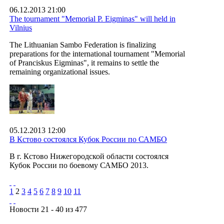
06.12.2013 21:00
The tournament "Memorial P. Eigminas" will held in
Vilnius
The Lithuanian Sambo Federation is finalizing
preparations for the international tournament "Memorial
of Pranciskus Eigminas", it remains to settle the
remaining organizational issues.
05.12.2013 12:00
В Кстово состоялся Кубок России по САМБО
В г. Кстово Нижегородской области состоялся
Кубок России по боевому САМБО 2013.
1
2
3
4
5
6
7
8
9
10
11
Новости 21 - 40 из 477