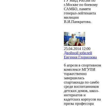
ГУ МВД России по
г.Москве по боевому
САМБО, памяти
генерал-лейтенанта
милиции
В.И.Панкратова.
25.04.2014 12:00
Двойной юбилей
Евгения Глориозова
6 апреля в спортивном
комплексе МГУПИ
торжественно
завершилась
спартакиада по самбо
среди воспитанников
детских домов, школ-
интернатов и
кадетских корпусов на
призы профессора