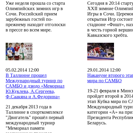
Уже неделя прошла со старта
Сегодня в 20:14 старт
Олимпийских зимних игр в
XXII зимние Олимпи
Сочи. Российский прием
Игры в Сочи. Церемо
зарубежных гостей по-
открытия Игр состоит
прежнему находит отголоски
стадионе «Фишт», на
в прессе во всем мире.
в честь горной верши
Кавказского хребта.
05.02.2014 12:00
29.01.2014 12:00
В Таллинне прошел
Накануне второго эта
Международный турнир по
мира по САМБО
САМБО и дзюдо «Мемориал
19-21 февраля в Минс
Ю.Куклева, А.Сергеева,
пройдет второй в 201
Ф.Саакяна и А.Федорина»
этап Кубка мира по 
21 декабря 2013 года в
Международный турн
Таллинне в спорткомплексе
категории «А» на при
"Двигатель" прошёл первый
Президента Республи
международный турнир
Беларусь.
"Мемориал памяти