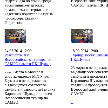
спартакиада по самбо среди
Всероссийский турни
воспитанников детских
САМБО памяти Г.К. Ш
домов, школ-интернатов и
кадетских корпусов на призы
профессора Евгения
Глориозова.
24.03.2014 12:00
18.03.2014 12:00
Результаты ХVI
Турнир, посвященный
Всероссийского турнира по
Г.К.Шульца
САМБО памяти Г.К.Шульца
23 марта в день рожд
22-23 марта в Москве в
выдающегося советск
спорткомплексе МГТУ им.
самбиста и дзюдоиста
Баумана в день рождения
Карловича Шульца по
выдающегося советского
традиции проводится
самбиста и дзюдоиста Генриха
Всероссийский турни
Карловича Шульца провшел
САМБО.
Всероссийский турнир по
1
САМБО.