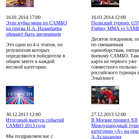
16.01.2014 17:00
16.01.2014 12:00
Этап кубка мира по САМБО
Польский турнир: G
на призы Н.А. Назарбаева
Fighter, MMA vs SA
обещает быть зрелищным
Десяток поединков, п
Это один из 4-х этапов, по
по смешанным
результатам которых
единоборствам, пятер
определяются победители в
боевому САМБО. Таков
общем зачете в каждой
карта не первого уже
весовой категории.
совместного польско-
российского турнира 
Эльблонге
30.12.2013 12:00
27.12.2013 12:00
Итоговый выпуск событий
В Москве прошел XII
САМБО 2013 года
Международный турн
категории «А» на при
Мы поздравляем вас с
А.Аслаханова