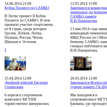
14.06.2014 21:00
13.05.2014 15:00
Кубок Паланги по САМБО
Завершился командн
чемпионат по боевом
В Литве прошел II Кубок
САМБО памяти
Паланги по САМБО. В нем
В.И.Панкратова
приняли участие спортсмены
из 8 стран, среди которых
13 мая 2014 года заве
Грузия, Латвия, Литва,
командный чемпиона
Польша, Россия, Чехия,
МВД России по г.Мос
Швеция и Эстония.
боевому САМБО, пам
генерал-лейтенанта 
1
В.И.Панкратова.
25.04.2014 12:00
26.03.2014 12:00
Двойной юбилей Евгения
Завершился Всеросси
Глориозова
турнир памяти Г.К.Ш
6 апреля в спортивном
Мы находимся в
комплексе МГУПИ
спорткомплексе МГТУ
торжественно завершилась
Баумана, где проходи