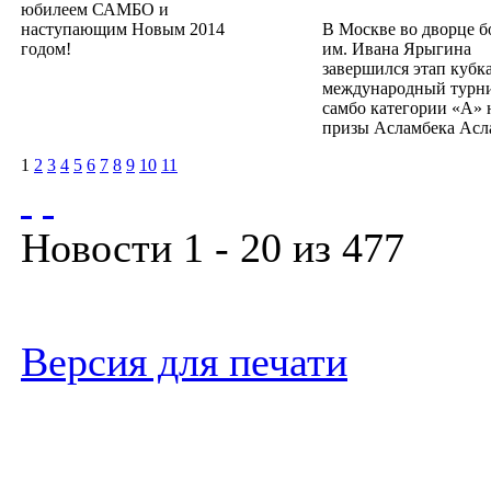
юбилеем САМБО и
наступающим Новым 2014
В Москве во дворце 
годом!
им. Ивана Ярыгина
завершился этап кубка
международный турн
самбо категории «А» 
призы Асламбека Асл
1
2
3
4
5
6
7
8
9
10
11
Новости 1 - 20 из 477
Версия для печати