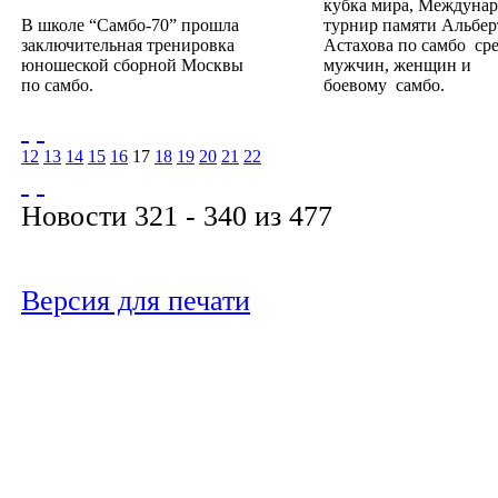
кубка мира, Междуна
В школе “Самбо-70” прошла
турнир памяти Альбер
заключительная тренировка
Астахова по самбо ср
юношеской сборной Москвы
мужчин, женщин и
по самбо.
боевому самбо.
12
13
14
15
16
17
18
19
20
21
22
Новости 321 - 340 из 477
Версия для печати