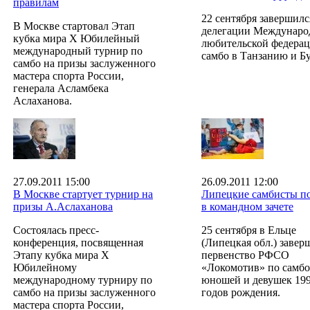
правилам
22 сентября завершилс
В Москве стартовал Этап
делегации Междунаро
кубка мира Х Юбилейный
любительской федера
международный турнир по
самбо в Танзанию и Б
самбо на призы заслуженного
мастера спорта России,
генерала Асламбека
Аслаханова.
27.09.2011 15:00
26.09.2011 12:00
В Москве стартует турнир на
Липецкие самбисты п
призы А.Аслаханова
в командном зачете
Состоялась пресс-
25 сентября в Ельце
конференция, посвященная
(Липецкая обл.) завер
Этапу кубка мира X
первенство РФСО
Юбилейному
«Локомотив» по самбо
международному турниру по
юношей и девушек 199
самбо на призы заслуженного
годов рождения.
мастера спорта России,