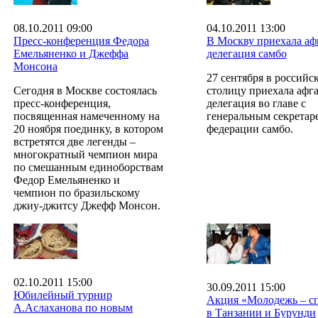
08.10.2011 09:00
04.10.2011 13:00
Пресс-конференция Федора
В Москву приехала аф
Емельяненко и Джеффа
делегация самбо
Монсона
27 сентября в российс
Сегодня в Москве состоялась
столицу приехала афг
пресс-конференция,
делегация во главе с
посвященная намеченному на
генеральным секретар
20 ноября поединку, в котором
федерации самбо.
встретятся две легенды –
многократный чемпион мира
по смешанным единоборствам
Федор Емельяненко и
чемпион по бразильскому
джиу-джитсу Джефф Монсон.
02.10.2011 15:00
30.09.2011 15:00
Юбилейный турнир
Акция «Молодежь – сп
А.Аслаханова по новым
в Танзании и Бурунди