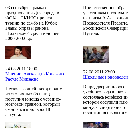
03 сентября в рамках
Приветственное обращ
празднования Дня города в
участникам и гостям 
ФОКе "СКИФ" прошел
на призы А.Аслаханов
турнир по самбо на Кубок
Председателя Правите
Главы Управы района
Российской Федерации
"Гольяново" среди юношей
Путина.
2000-2002 г.р.
24.08.2011 18:00
22.08.2011 23:00
Мнение. Александр Конаков о
Школьные нововведен
Расуле Мирзаеве
В преддверии нового
Несколько дней назад в одну
учебного года в школ
из столичных больниц
состоялась конференци
поступил юноша с черепно-
которой обсудили плю
мозговой травмой, который
минусы спортивного
скончался в ночь на 18
воспитания школьнико
августа.