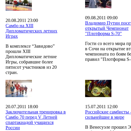
09.08.2011 09:00
20.08.2011 23:00
Владимир Путин посет
Самбо на XIII
открытый Чемпионат
Дипломатических летних
"Плотформа S-70"
Играх
Гости со всего мира п
В комплексе “Завидово”
в Сочи на открытие в
прошли XIII
чемпионата по боям бе
Дипломатические летние
правил "Плотформа S-
Игры, собравшие более
пятисот участников из 20
стран.
20.07.2011 18:00
15.07.2011 12:00
Заключительная тренировка в
Российские самбисты 
Самбо 70 перед V Летней
сильнейшие в мире
спартакиадой учащихся
В Венесуэле прошел Э
России