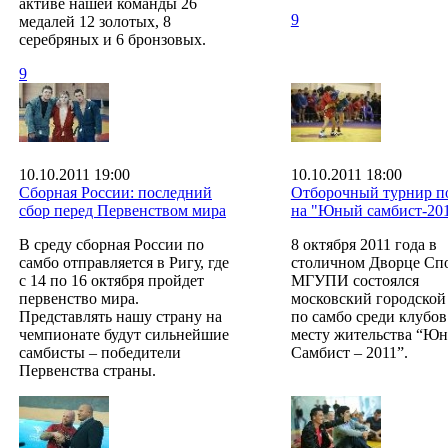
активе нашей команды 26
9
медалей 12 золотых, 8
серебряных и 6 бронзовых.
9
10.10.2011 19:00
10.10.2011 18:00
Сборная России: последний
Отборочный турнир п
сбор перед Первенством мира
на "Юный самбист-20
В среду сборная России по
8 октября 2011 года в
самбо отправляется в Ригу, где
столичном Дворце Сп
с 14 по 16 октября пройдет
МГУПИ состоялся
первенство мира.
московский городской
Представлять нашу страну на
по самбо среди клубов
чемпионате будут сильнейшие
месту жительства “Ю
самбисты – победители
Самбист – 2011”.
Первенства страны.