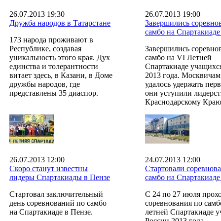
26.07.2013 19:30
26.07.2013 19:00
Дружба народов в Татарстане
Завершились соревно
самбо на Спартакиаде
173 народа проживают в
Республике, создавая
Завершились соревно
уникальность этого края. Дух
самбо на VI Летней
единства и толерантности
Спартакиаде учащихс
витает здесь, в Казани, в Доме
2013 года. Москвичам
дружбы народов, где
удалось удержать перв
представлены 35 диаспор.
они уступили лидерст
Краснодарскому Краю
26.07.2013 12:00
24.07.2013 12:00
Скоро станут известны
Стартовали соревнова
лидеры Спартакиады в Пензе
самбо на Спартакиаде
Стартовал заключительный
С 24 по 27 июля прох
день соревнований по самбо
соревнования по самб
на Спартакиаде в Пензе.
летней Спартакиаде 
России 2013 года.