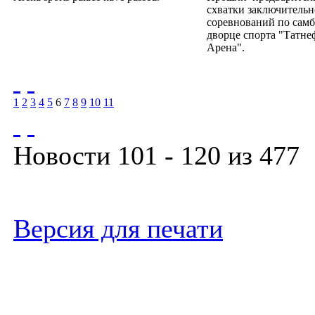
схватки заключительн
соревнований по самб
дворце спорта "Татне
Арена".
1
2
3
4
5
6
7
8
9
10
11
Новости 101 - 120 из 477
Версия для печати