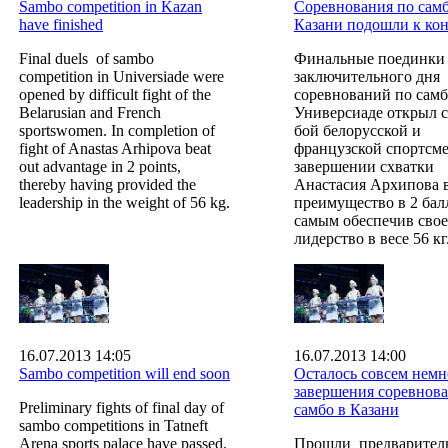
Sambo competition in Kazan
Соревнования по самб
have finished
Казани подошли к ко
Final duels of sambo
Финальные поединки
competition in Universiade were
заключительного дня
opened by difficult fight of the
соревнований по самб
Belarusian and French
Универсиаде открыл 
sportswomen. In completion of
бой белорусской и
fight of Anastas Arhipovа beat
французской спортсме
out advantage in 2 points,
завершении схватки
thereby having provided the
Анастасия Архипова 
leadership in the weight of 56 kg.
преимущество в 2 балл
самым обеспечив свое
лидерство в весе 56 кг
16.07.2013 14:05
16.07.2013 14:00
Sambo competition will end soon
Осталось совсем немн
завершения соревнов
Preliminary fights of final day of
самбо в Казани
sambo competitions in Tatneft
Arena sports palace have passed.
Прошли предварител