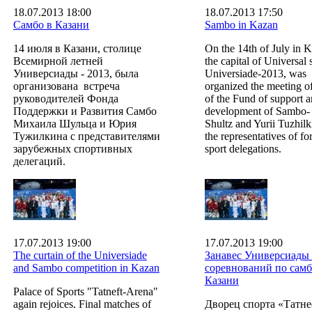
18.07.2013 18:00
18.07.2013 17:50
Самбо в Казани
Sambo in Kazan
14 июля в Казани, столице
On the 14th of July in K
Всемирной летней
the capital of Universa
Универсиады - 2013, была
Universiade-2013, was
организована встреча
organized the meeting o
руководителей Фонда
of the Fund of support 
Поддержки и Развития Самбо
development of Sambo- 
Михаила Шульца и Юрия
Shultz and Yurii Tuzhilk
Тужилкина с представителями
the representatives of fo
зарубежных спортивных
sport delegations.
делегаций.
17.07.2013 19:00
17.07.2013 19:00
The curtain of the Universiade
Занавес Универсиады
and Sambo competition in Kazan
соревнований по самб
Казани
Palace of Sports "Tatneft-Arena"
again rejoices. Final matches of
Дворец спорта «Татне