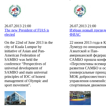
26.07.2013 21:00
26.07.2013 21:00
The new President of FIAS is
Избран новый презид
elected
ФИАС
On the 22nd of June 2013 in the
22 июня 2013 года в К
city of Kuala Lumpur by
Лумпур по инициатив
initiative of Asian and Pan-
Азиатской и Пан-
American Federation of
американской федера
SAMBO was held the
САМБО прошла конф
conference “Perspectives of
«Перспективы всемир
universal development of
развития САМБО и о
SAMBO and main universal
универсальные прин
principles of IOC of honest
МОК добросовестног
management of Olympic and
управления олимпийс
sport movement”.
спортивным движени