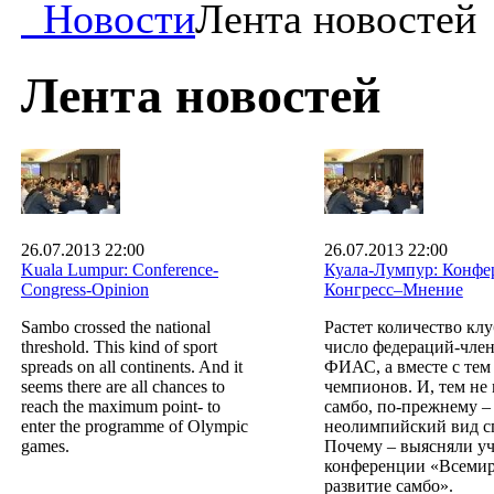
Новости
Лента новостей
Лента новостей
26.07.2013 22:00
26.07.2013 22:00
Kuala Lumpur: Conference-
Куала-Лумпур: Конфе
Congress-Opinion
Конгресс–Мнение
Sambo crossed the national
Растет количество клу
threshold. This kind of sport
число федераций-чле
spreads on all continents. And it
ФИАС, а вместе с тем
seems there are all chances to
чемпионов. И, тем не 
reach the maximum point- to
самбо, по-прежнему –
enter the programme of Olympic
неолимпийский вид с
games.
Почему – выясняли у
конференции «Всеми
развитие самбо».