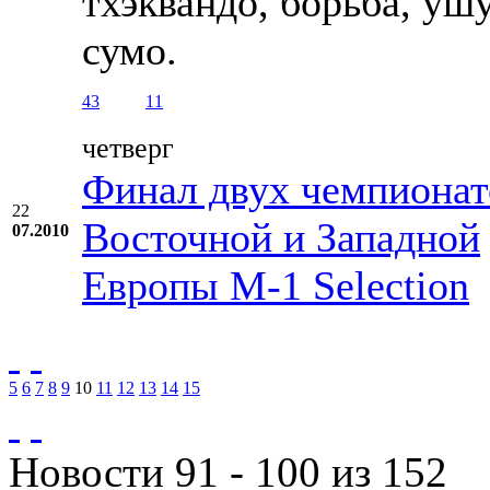
тхэквандо, борьба, уш
сумо.
43
11
четверг
Финал двух чемпионат
22
Восточной и Западной
07.2010
Европы М-1 Selection
5
6
7
8
9
10
11
12
13
14
15
Новости 91 - 100 из 152